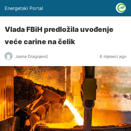
Energetski Portal
Vlada FBiH predložila uvođenje
veće carine na čelik
Jasna Dragojević
6 mjeseci ago