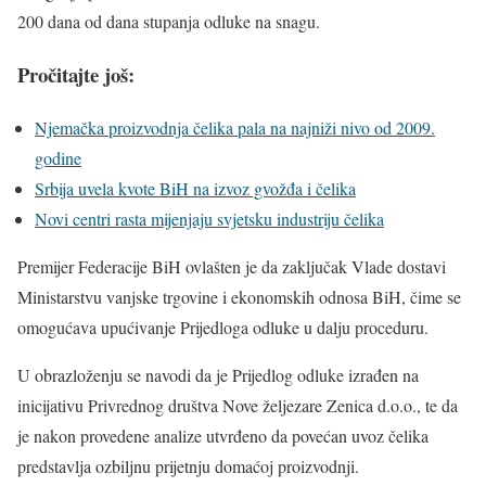
200 dana od dana stupanja odluke na snagu.
Pročitajte još:
Njemačka proizvodnja čelika pala na najniži nivo od 2009.
godine
Srbija uvela kvote BiH na izvoz gvožđa i čelika
Novi centri rasta mijenjaju svjetsku industriju čelika
Premijer Federacije BiH ovlašten je da zaključak Vlade dostavi
Ministarstvu vanjske trgovine i ekonomskih odnosa BiH, čime se
omogućava upućivanje Prijedloga odluke u dalju proceduru.
U obrazloženju se navodi da je Prijedlog odluke izrađen na
inicijativu Privrednog društva Nove željezare Zenica d.o.o., te da
je nakon provedene analize utvrđeno da povećan uvoz čelika
predstavlja ozbiljnu prijetnju domaćoj proizvodnji.