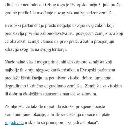
klimatske neutralnosti i zbog toga je Evropska unija 5. jula prošle
godine predložila uvođenje novog zakona za nadzor zemljišta.
Evropski parlament je prošle nedjelje usvojio ovaj zakon koji
predstavlja prvi dio zakonodavstva EU posvjećen zemljištu, a koji
će obavezati zemlje članice da prvo prate, a zatim procjenjuju
zdravlje svog tla na svojoj teritoriji.
Nacionalne vlasti mogu primijeniti deskriptore zemljišta koji
najbolje ilustruju njegove karakteristike, a Evropski parlament
predlaže klasifikaciju na pet nivoa: visoko, dobro, umjereno,
degradirano i kritično degradirano zemljište. Zemljišta sa visokim
ili dobrim ekološkim statusom smatraće se zdravim.
Zemlje EU će takođe morati da istraže, procjene i očiste
kontaminirane lokacije, a troškove čišćenja moraće da plate
zagađivači
u skladu sa principom „zagađivač plaća“.