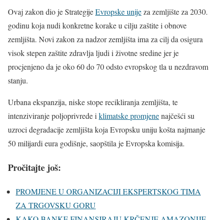
Ovaj zakon dio je Strategije
Evropske unije
za zemljište za 2030.
godinu koja nudi konkretne korake u cilju zaštite i obnove
zemljišta. Novi zakon za nadzor zemljišta ima za cilj da osigura
visok stepen zaštite zdravlja ljudi i životne sredine jer je
procjenjeno da je oko 60 do 70 odsto evropskog tla u nezdravom
stanju.
Urbana ekspanzija, niske stope recikliranja zemljišta, te
intenziviranje poljoprivrede i
klimatske promjene
najčešći su
uzroci degradacije zemljišta koja Evropsku uniju košta najmanje
50 milijardi eura godišnje, saopštila je Evropska komisija.
Pročitajte još:
PROMJENE U ORGANIZACIJI EKSPERTSKOG TIMA
ZA TRGOVSKU GORU
KAKO BANKE FINANSIRAJU KRČENJE AMAZONIJE