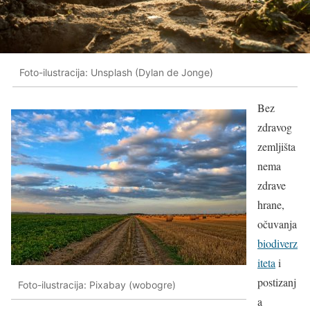
Foto-ilustracija: Unsplash (Dylan de Jonge)
Bez
zdravog
zemljišta
nema
zdrave
hrane,
očuvanja
biodiverz
iteta
i
postizanj
Foto-ilustracija: Pixabay (wobogre)
a