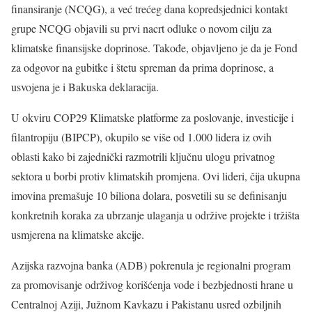
finansiranje (NCQG), a već trećeg dana kopredsjednici kontakt
grupe NCQG objavili su prvi nacrt odluke o novom cilju za
klimatske finansijske doprinose. Takođe, objavljeno je da je Fond
za odgovor na gubitke i štetu spreman da prima doprinose, a
usvojena je i Bakuska deklaracija.
U okviru COP29 Klimatske platforme za poslovanje, investicije i
filantropiju (BIPCP), okupilo se više od 1.000 lidera iz ovih
oblasti kako bi zajednički razmotrili ključnu ulogu privatnog
sektora u borbi protiv klimatskih promjena. Ovi lideri, čija ukupna
imovina premašuje 10 biliona dolara, posvetili su se definisanju
konkretnih koraka za ubrzanje ulaganja u održive projekte i tržišta
usmjerena na klimatske akcije.
Azijska razvojna banka (ADB) pokrenula je regionalni program
za promovisanje održivog korišćenja vode i bezbjednosti hrane u
Centralnoj Aziji, Južnom Kavkazu i Pakistanu usred ozbiljnih