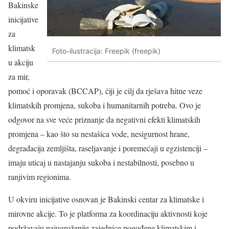
Bakinske
inicijative
za
klimatsk
Foto-ilustracija: Freepik (freepik)
u akciju
za mir,
pomoć i oporavak (BCCAP), čiji je cilj da rješava hitne veze
klimatskih promjena, sukoba i humanitarnih potreba. Ovo je
odgovor na sve veće priznanje da negativni efekti klimatskih
promjena – kao što su nestašica vode, nesigurnost hrane,
degradacija zemljišta, raseljavanje i poremećaji u egzistenciji –
imaju uticaj u nastajanju sukoba i nestabilnosti, posebno u
ranjivim regionima.
U okviru inicijative osnovan je Bakinski centar za klimatske i
mirovne akcije. To je platforma za koordinaciju aktivnosti koje
podržavaju najugroženije zajednice pogođene klimatskim i