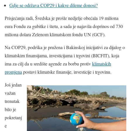
Gdje se održava COP29 i kakve dileme donosi?
Prisjećanja radi, Švedska je prošle nedjelje obećala 19 miliona
eura Fondu za gubitke i štetu, a sada je najavila doprinos od 730
miliona dolara Zelenom klimatskom fondu UN (GCF).
Na COP29, podrška je pružena i Bakinskoj inicijativi za dijalog o
klimatskim finansijama, investicijama i trgovini (BICFIT), koja
ima za cilj da u središte agende za borbu protiv
klimatskih
promjena
postavi klimatske finansije, investicije i trgovinu.
Još jedan
važan
trenutak
bilo je
pokretanj
e