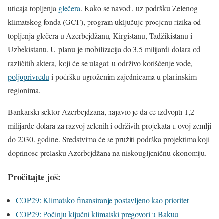
uticaja topljenja
glečera
. Kako se navodi, uz podršku Zelenog
klimatskog fonda (GCF), program uključuje procjenu rizika od
topljenja glečera u Azerbejdžanu, Kirgistanu, Tadžikistanu i
Uzbekistanu. U planu je mobilizacija do 3,5 milijardi dolara od
različitih aktera, koji će se ulagati u održivo korišćenje vode,
poljoprivredu
i podršku ugroženim zajednicama u planinskim
regionima.
Bankarski sektor Azerbejdžana, najavio je da će izdvojiti 1,2
milijarde dolara za razvoj zelenih i održivih projekata u ovoj zemlji
do 2030. godine. Sredstvima će se pružiti podrška projektima koji
doprinose prelasku Azerbejdžana na niskougljeničnu ekonomiju.
Pročitajte još:
COP29: Klimatsko finansiranje postavljeno kao prioritet
COP29: Počinju ključni klimatski pregovori u Bakuu