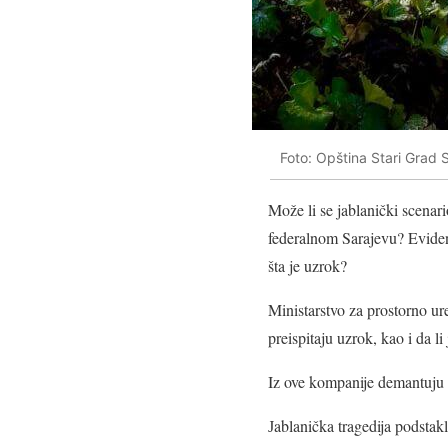
Foto: Opština Stari Grad 
Može li se jablanički scenar
federalnom Sarajevu? Evident
šta je uzrok?
Ministarstvo za prostorno ur
preispitaju uzrok, kao i da li
Iz ove kompanije demantuju d
Јablanička tragedija podstakl