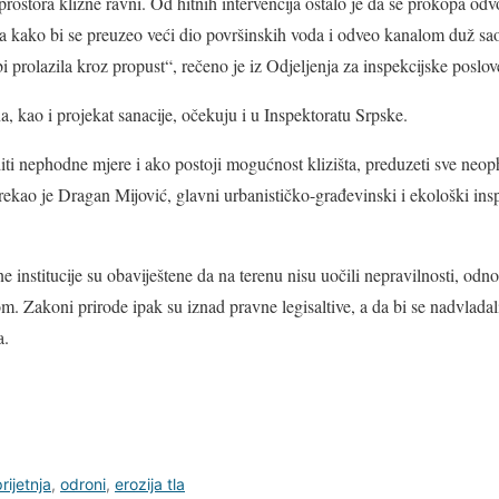
 prostora klizne ravni. Od hitnih intervencija ostalo je da se prokopa od
a kako bi se preuzeo veći dio površinskih voda i odveo kanalom duž sao
i prolazila kroz propust“, rečeno je iz Odjeljenja za inspekcijske poslo
na, kao i projekat sanacije, očekuju i u Inspektoratu Srpske.
rditi nephodne mjere i ako postoji mogućnost klizišta, preduzeti sve neo
, rekao je Dragan Mijović, glavni urbanističko-građevinski i ekološki ins
e institucije su obaviještene da na terenu nisu uočili nepravilnosti, odn
m. Zakoni prirode ipak su iznad pravne legisaltive, a da bi se nadvladal
a.
rijetnja
,
odroni
,
erozija tla