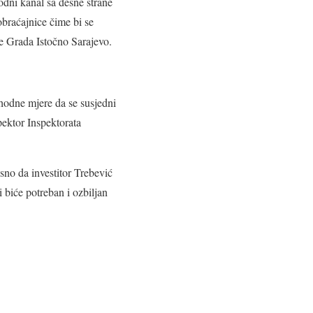
vodni kanal sa desne strane
braćajnice čime bi se
ve Grada Istočno Sarajevo.
phodne mjere da se susjedni
pektor Inspektorata
osno da investitor Trebević
i biće potreban i ozbiljan