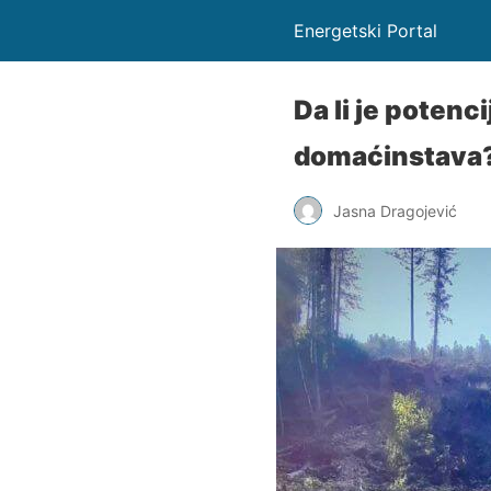
Energetski Portal
Da li je potenc
domaćinstava
Jasna Dragojević