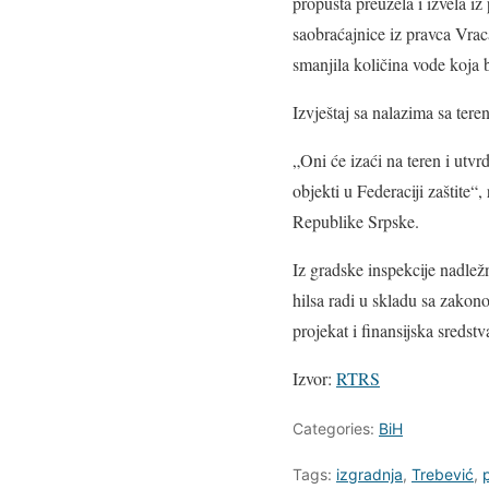
propusta preuzela i izvela iz
saobraćajnice iz pravca Vrac
smanjila količina vode koja b
Izvještaj sa nalazima sa tere
„Oni će izaći na teren i utv
objekti u Federaciji zaštite“
Republike Srpske.
Iz gradske inspekcije nadležn
hilsa radi u skladu sa zakono
projekat i finansijska sredstv
Izvor:
RTRS
Categories:
BiH
Tags:
izgradnja
,
Trebević
,
p