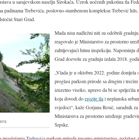
stava u sarajevskom naselju Širokača. Uzrok uočenih pukotina tla Feder
 na padinama Trebevića, poslovno-stambenom kompleksu Trebević hils, koj
Istočni Stari Grad.
Mada nisu nadležni niti su odobrili gradnju
reagovalo je Ministarstvo za prostorno ure
zahtijevajući hitnu inspekciju. Napominju da
Grad dozvolu za gradnju izdala 2018. godi
„Vlada je u oktobru 2022. godine donijela 
proglasi parkom prirode sa drugim i trećim 
izuzetno visoko, upravo da bi se spriječila
koja dovodi do
erozije tla
i neplanska urbani
svjedoci“, kaže Gorjana Rosić, saradnik za
Ministarstva za prostorno uređenje građevi
Hans
Srpske.
je proglašenja
Trebevića
parkom prirode resorno ministarstvo, nažalost, n