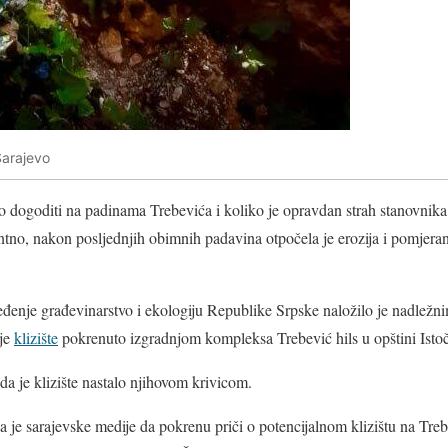
Sarajevo
io dogoditi na padinama Trebevića i koliko je opravdan strah stanovnika
no, nakon posljednjih obimnih padavina otpočela je erozija i pomjeranje
eđenje građevinarstvo i ekologiju Republike Srpske naložilo je nadležn
 je
klizište
pokrenuto izgradnjom kompleksa Trebević hils u opštini Istoč
a je klizište nastalo njihovom krivicom.
a je sarajevske medije da pokrenu priči o potencijalnom klizištu na Trebe