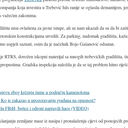
ompanija koja investira u Trebević hils ranije se oglasila demantijem, jer
 s važećim zakonima.
lištu nisu ovlaštena za javne istupe, ali su nam ukazali da su da bi zaštiti
betonskim konstrukcijama utvrdili. Za parking, nadomak gradilišta, kažu,
ismo uspjeli saznati, osim da je načelnik Bojo Gašanović odsutan.
aje RTRS, dovožen iskopni materijal sa mnogih trebevićkih gradilišta, što
ropustima. Gradska inspekcija naložila je da se taj problem hitno riješi
arajevu zbog krčenja šume u području kamenoloma
: Ko je zakazao u upozoravanju građana na opasnost?
elu FBiH, bujice i odroni napravili haos (VIDEO)
klanjanju zemljane mase iz nasipa i pronalaženju cijevi od postojećih pr