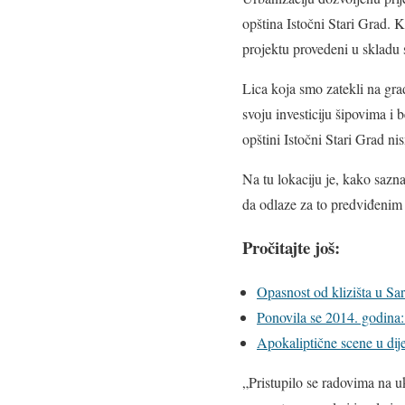
opština Istočni Stari Grad. K
projektu provedeni u skladu
Lica koja smo zatekli na gradi
svoju investiciju šipovima i 
opštini Istočni Stari Grad n
Na tu lokaciju je, kako sazn
da odlaze za to predviđenim p
Pročitajte još:
Opasnost od klizišta u S
Ponovila se 2014. godina
Apokaliptične scene u dij
„Pristupilo se radovima na u