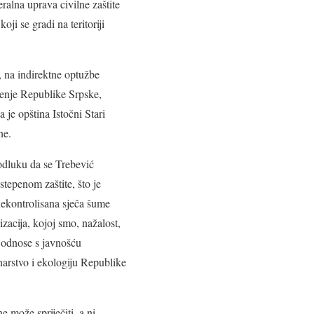
alna uprava civilne zaštite
i se gradi na teritoriji
, na indirektne optužbe
đenje Republike Srpske,
 je opština Istočni Stari
ne.
odluku da se Trebević
stepenom zaštite, što je
 nekontrolisana sječa šume
zacija, kojoj smo, nažalost,
 odnose s javnošću
narstvo i ekologiju Republike
e može spriječiti, a ni