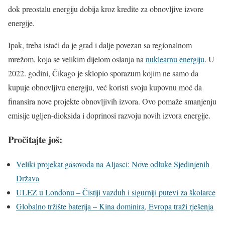
dok preostalu energiju dobija kroz kredite za obnovljive izvore
energije.
Ipak, treba istaći da je grad i dalje povezan sa regionalnom
mrežom, koja se velikim dijelom oslanja na
nuklearnu energiju
. U
2022. godini, Čikago je sklopio sporazum kojim ne samo da
kupuje obnovljivu energiju, već koristi svoju kupovnu moć da
finansira nove projekte obnovljivih izvora. Ovo pomaže smanjenju
emisije ugljen-dioksida i doprinosi razvoju novih izvora energije.
Pročitajte još:
Veliki projekat gasovoda na Aljasci: Nove odluke Sjedinjenih
Država
ULEZ u Londonu – Čistiji vazduh i sigurniji putevi za školarce
Globalno tržište baterija – Kina dominira, Evropa traži rješenja