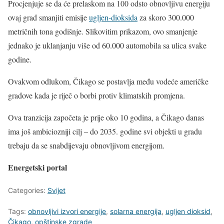
Procjenjuje se da će prelaskom na 100 odsto obnovljivu energiju
ovaj grad smanjiti emisije
ugljen-dioksida
za skoro 300.000
metričnih tona godišnje. Slikovitim prikazom, ovo smanjenje
jednako je uklanjanju više od 60.000 automobila sa ulica svake
godine.
Ovakvom odlukom, Čikago se postavlja među vodeće američke
gradove kada je riječ o borbi protiv klimatskih promjena.
Ova tranzicija započeta je prije oko 10 godina, a Čikago danas
ima još ambiciozniji cilj – do 2035. godine svi objekti u gradu
trebaju da se snabdijevaju obnovljivom energijom.
Energetski portal
Categories:
Svijet
Tags:
obnovljivi izvori energije
,
solarna energija
,
ugljen dioksid
,
Čikago
,
opštinske zgrade