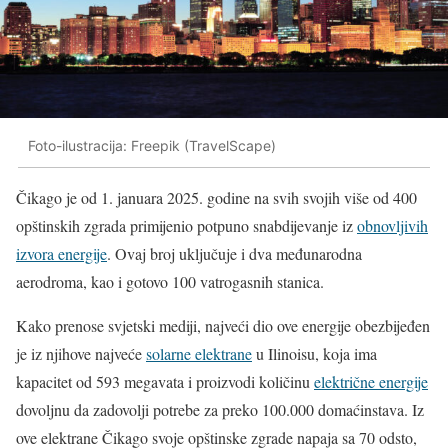
Foto-ilustracija: Freepik (TravelScape)
Čikago je od 1. januara 2025. godine na svih svojih više od 400
opštinskih zgrada primijenio potpuno snabdijevanje iz
obnovljivih
izvora energije
. Ovaj broj uključuje i dva međunarodna
aerodroma, kao i gotovo 100 vatrogasnih stanica.
Kako prenose svjetski mediji, najveći dio ove energije obezbijeđen
je iz njihove najveće
solarne elektrane
u Ilinoisu, koja ima
kapacitet od 593 megavata i proizvodi količinu
električne energije
dovoljnu da zadovolji potrebe za preko 100.000 domaćinstava. Iz
ove elektrane Čikago svoje opštinske zgrade napaja sa 70 odsto,