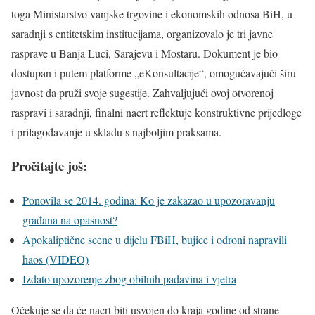
toga Ministarstvo vanjske trgovine i ekonomskih odnosa BiH, u
saradnji s entitetskim institucijama, organizovalo je tri javne
rasprave u Banja Luci, Sarajevu i Mostaru. Dokument je bio
dostupan i putem platforme „eKonsultacije“, omogućavajući širu
javnost da pruži svoje sugestije. Zahvaljujući ovoj otvorenoj
raspravi i saradnji, finalni nacrt reflektuje konstruktivne prijedloge
i prilagođavanje u skladu s najboljim praksama.
Pročitajte još:
Ponovila se 2014. godina: Ko je zakazao u upozoravanju
građana na opasnost?
Apokaliptične scene u dijelu FBiH, bujice i odroni napravili
haos (VIDEO)
Izdato upozorenje zbog obilnih padavina i vjetra
Očekuje se da će nacrt biti usvojen do kraja godine od strane