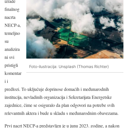
izrade
finalnog
nacrta
NECP-a,
temeljno
su
analizira
ni svi
pristigli
Foto-ilustracija: Unsplash (Thomas Richter)
komentar
i i
predlozi. To uključuje doprinose domaćih i međunarodnih
institucija, nevladinih organizacija i Sekretarijata Energetske
zajednice, čime se osiguralo da plan odgovori na potrebe svih
relevantnih aktera i bude u skladu s međunarodnim obavezama.
Prvi nacrt NECP-a predstavljen je u junu 2023. godine, a nakon