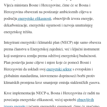
Vijeća ministara Bosne i Hercegovine, čime će se Bosna i
Hercegovina obavezati na postizanje ambicioznih ciljeva u
području
energetske efikasnosti
, obnovljivih izvora energije,
dekarbonizacije, energetske sigurnosti i razvoja unutrašnjeg
energetskog tržišta.
Integrirani energetski i klimatski plan (NECP) nije samo obaveza
prema članstvu u Energetskoj zajednici, već i ključni instrument
koji usmjerava zemlju prema održivoj energetskoj budućnosti.
Plan postavlja jasne ciljeve i mjere koje će pomoći Bosni i
Hercegovini da uskladi svoj
energetski sektor
s evropskim i
globalnim standardima, istovremeno doprinoseći borbi protiv
klimatskih promjena kroz smanjenje emisija stakleničkih gasova.
Kroz implementaciju NECP-a, Bosna i Hercegovina će raditi na
povećanju energetske efikasnosti, većoj upotrebi
obnovljivih
izvora energije
i jačanju energetske sigurnosti, čime će značajno