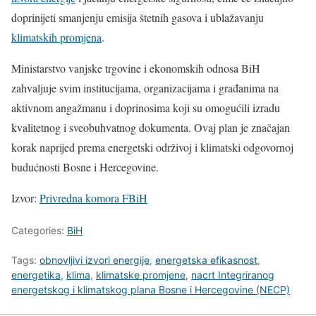
doprinijeti smanjenju emisija štetnih gasova i ublažavanju
klimatskih promjena
.
Ministarstvo vanjske trgovine i ekonomskih odnosa BiH
zahvaljuje svim institucijama, organizacijama i građanima na
aktivnom angažmanu i doprinosima koji su omogućili izradu
kvalitetnog i sveobuhvatnog dokumenta. Ovaj plan je značajan
korak naprijed prema energetski održivoj i klimatski odgovornoj
budućnosti Bosne i Hercegovine.
Izvor:
Privredna komora FBiH
Categories:
BiH
Tags:
obnovljivi izvori energije
,
energetska efikasnost
,
energetika
,
klima
,
klimatske promjene
,
nacrt Integriranog
energetskog i klimatskog plana Bosne i Hercegovine (NECP)