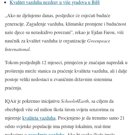
Kvalitet vazduha nezdrav u više gradova u BiH
„Ako ne djelujemo danas, posljedice će osjećati buduće
generacije. Zagađenje vazduha, klimatske promjene i budućnost
naše djece su neraskidivo povezani”, rekao je Ejdan Farou, viši
naučnik za kvalitet vazduha iz organizacije
Greenpeace
International
.
Tokom posljednjih 12 mjeseci, primjećen je značajan napredak u
proširenju mreže stanica za praćenje kvaliteta vazduha, ali i dalje
postoje veliki nedostaci u zvaničnim državnim sistemima
praćenja.
IQAir je pokrenuo inicijativu
Schools4Earth
, sa ciljem da
obezbijedi više od milion škola širom svijeta senzorima za
mjerenje
kvaliteta vazduha
. Procjenjeno je da trenutno samo 21
odsto svjetske populacije ima pristup lokalnim, real-time
podacima o
zagađenju vazduha
. Ako bi svaka škola imala