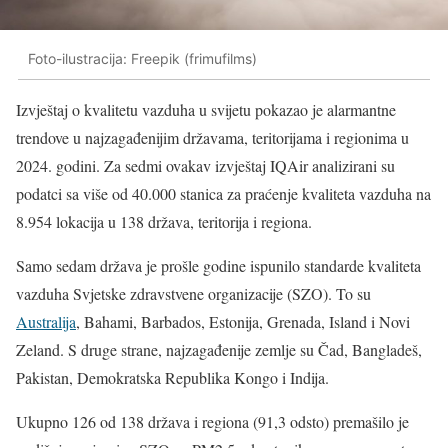
Foto-ilustracija: Freepik (frimufilms)
Izvještaj o kvalitetu vazduha u svijetu pokazao je alarmantne
trendove u najzagađenijim državama, teritorijama i regionima u
2024. godini. Za sedmi ovakav izvještaj IQAir analizirani su
podatci sa više od 40.000 stanica za praćenje kvaliteta vazduha na
8.954 lokacija u 138 država, teritorija i regiona.
Samo sedam država je prošle godine ispunilo standarde kvaliteta
vazduha Svjetske zdravstvene organizacije (SZO). To su
Australija
, Bahami, Barbados, Estonija, Grenada, Island i Novi
Zeland. S druge strane, najzagađenije zemlje su Čad, Bangladeš,
Pakistan, Demokratska Republika Kongo i Indija.
Ukupno 126 od 138 država i regiona (91,3 odsto) premašilo je