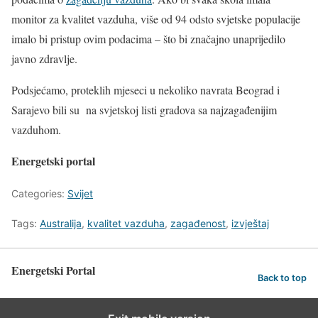
monitor za kvalitet vazduha, više od 94 odsto svjetske populacije
imalo bi pristup ovim podacima – što bi značajno unaprijedilo
javno zdravlje.
Podsjećamo, proteklih mjeseci u nekoliko navrata Beograd i
Sarajevo bili su na svjetskoj listi gradova sa najzagađenijim
vazduhom.
Energetski portal
Categories:
Svijet
Tags:
Australija
,
kvalitet vazduha
,
zagađenost
,
izvještaj
Energetski Portal
Back to top