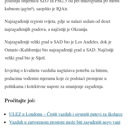
godišnju smjernicu SZO za PM2.5 od pet mikrograma po metru
kubnom (µg/m³), saopštio je IQAir.
Najzagađeniji regioni svijeta, gdje se nalazi sedam od deset
najzagađenijih gradova, a najčistiji je Okeanija.
Najzagađeniji veliki grad u SAD bio je Los Anđeles, dok je
Ontario (Kalifornija) bio najzagađeniji grad u SAD. Najčistiji
veliki grad bio je Sijetl.
Izvještaj o kvalitetu vazduha naglašava potrebu za hitnim,
podacima vođenim mjerama koje će podstaći promjene u
politikama i kolektivne napore za smanjenje zagađenja.
Pročitajte još:
ULEZ u Londonu – Čistiji vazduh i sigurniji putevi za školarce
Vazduh u zatvorenom prostoru može biti zagađeniji nego vani