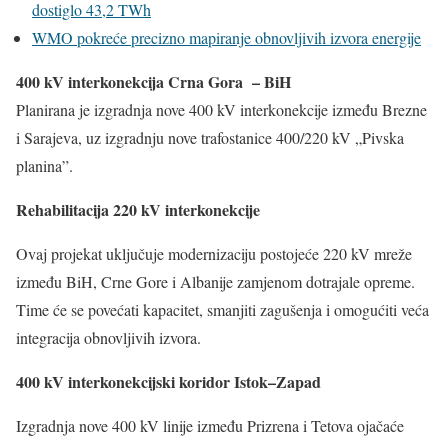
dostiglo 43,2 TWh
WMO pokreće precizno mapiranje obnovljivih izvora energije
400 kV interkonekcija
Crna Gora
– BiH
Planirana je izgradnja nove 400 kV interkonekcije između Brezne
i Sarajeva, uz izgradnju nove trafostanice 400/220 kV „Pivska
planina”.
Rehabilitacija 220 kV interkonekcije
Ovaj projekat uključuje modernizaciju postojeće 220 kV mreže
između BiH, Crne Gore i Albanije zamjenom dotrajale opreme.
Time će se povećati kapacitet, smanjiti zagušenja i omogućiti veća
integracija obnovljivih izvora.
400 kV interkonekcijski koridor Istok–Zapad
Izgradnja nove 400 kV linije između Prizrena i Tetova ojačaće