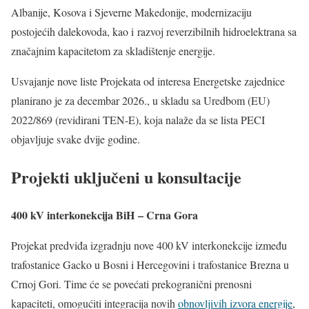
Albanije, Kosova i Sjeverne Makedonije, modernizaciju
postojećih dalekovoda, kao i razvoj reverzibilnih hidroelektrana sa
značajnim kapacitetom za skladištenje energije.
Usvajanje nove liste Projekata od interesa Energetske zajednice
planirano je za decembar 2026., u skladu sa Uredbom (EU)
2022/869 (revidirani TEN-E), koja nalaže da se lista PECI
objavljuje svake dvije godine.
Projekti uključeni u konsultacije
400 kV interkonekcija BiH – Crna Gora
Projekat predviđa izgradnju nove 400 kV interkonekcije između
trafostanice Gacko u Bosni i Hercegovini i trafostanice Brezna u
Crnoj Gori. Time će se povećati prekogranični prenosni
kapaciteti, omogućiti integracija novih
obnovljivih izvora energije
,