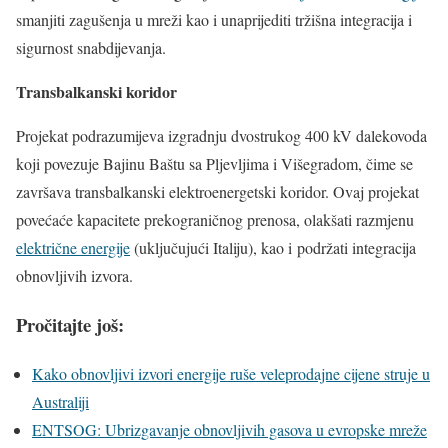
smanjiti zagušenja u mreži kao i unaprijediti tržišna integracija i
sigurnost snabdijevanja.
Transbalkanski koridor
Projekat podrazumijeva izgradnju dvostrukog 400 kV dalekovoda
koji povezuje Bajinu Baštu sa Pljevljima i Višegradom, čime se
završava transbalkanski elektroenergetski koridor. Ovaj projekat
povećaće kapacitete prekograničnog prenosa, olakšati razmjenu
električne energije
(uključujući Italiju), kao i podržati integracija
obnovljivih izvora.
Pročitajte još:
Kako obnovljivi izvori energije ruše veleprodajne cijene struje u
Australiji
ENTSOG: Ubrizgavanje obnovljivih gasova u evropske mreže