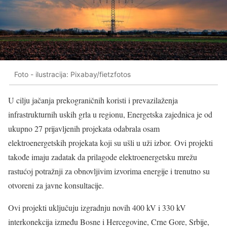
Foto - ilustracija: Pixabay/fietzfotos
U cilju jačanja prekograničnih koristi i prevazilaženja
infrastrukturnih uskih grla u regionu, Energetska zajednica je od
ukupno 27 prijavljenih projekata odabrala osam
elektroenergetskih projekata koji su ušli u uži izbor. Ovi projekti
takođe imaju zadatak da prilagode elektroenergetsku mrežu
rastućoj potražnji za obnovljivim izvorima energije i trenutno su
otvoreni za javne konsultacije.
Ovi projekti uključuju izgradnju novih 400 kV i 330 kV
interkonekcija između Bosne i Hercegovine, Crne Gore, Srbije,