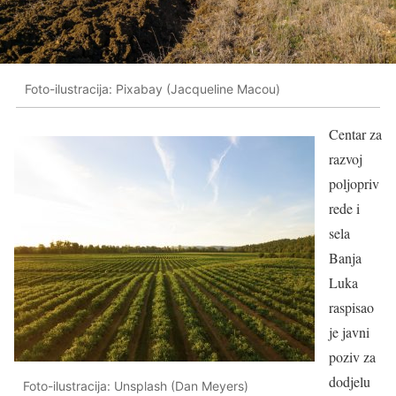
Foto-ilustracija: Pixabay (Jacqueline Macou)
Centar za
razvoj
poljopriv
rede i
sela
Banja
Luka
raspisao
je javni
poziv za
dodjelu
Foto-ilustracija: Unsplash (Dan Meyers)