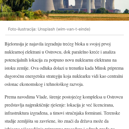
Foto-ilustracija: Unsplash (wim-van-t-einde)
Bjelorusija je najavila izgradnju trećeg bloka u svojoj prvoj
nuklearnoj elektrani u Ostrovcu, dok paralelno kreće i analiza
potencijalnih lokacija za potpuno novu nuklearnu elektranu na
istoku zemlje. Ova odluka dolazi u trenutku kada Minsk priprema
dugoročnu energetsku strategiju koja nuklearku vidi kao centralni
oslonac ekonomskog i tehnološkog razvoja.
Prema navodima Vlade, širenje postojećeg kompleksa u Ostrovcu
predstavlja najpraktičnije rješenje: lokacija je već licencirana,
infrastruktura izgrađena, a timovi stručnjaka formirani. Terenske
studije zemljišta su završene, što znači da država može da
izbjegne višegodišnje pripremne procedure i odmah pređe na