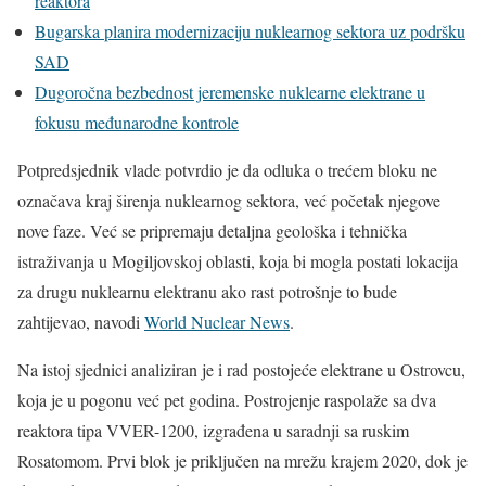
reaktora
Bugarska planira modernizaciju nuklearnog sektora uz podršku
SAD
Dugoročna bezbednost jeremenske nuklearne elektrane u
fokusu međunarodne kontrole
Potpredsjednik vlade potvrdio je da odluka o trećem bloku ne
označava kraj širenja nuklearnog sektora, već početak njegove
nove faze. Već se pripremaju detaljna geološka i tehnička
istraživanja u Mogiljovskoj oblasti, koja bi mogla postati lokacija
za drugu nuklearnu elektranu ako rast potrošnje to bude
zahtijevao, navodi
World Nuclear News
.
Na istoj sjednici analiziran je i rad postojeće elektrane u Ostrovcu,
koja je u pogonu već pet godina. Postrojenje raspolaže sa dva
reaktora tipa VVER-1200, izgrađena u saradnji sa ruskim
Rosatomom. Prvi blok je priključen na mrežu krajem 2020, dok je