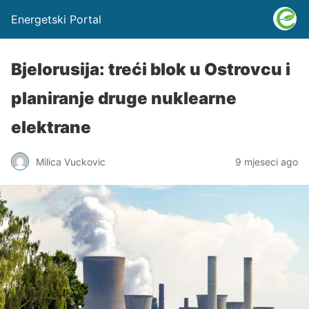
Energetski Portal
Bjelorusija: treći blok u Ostrovcu i
planiranje druge nuklearne
elektrane
Milica Vuckovic
9 mjeseci ago