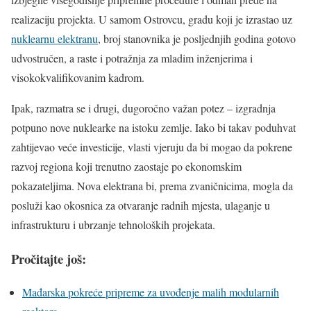
realizaciju projekta. U samom Ostrovcu, gradu koji je izrastao uz
nuklearnu elektranu
, broj stanovnika je posljednjih godina gotovo
udvostručen, a raste i potražnja za mladim inženjerima i
visokokvalifikovanim kadrom.
Ipak, razmatra se i drugi, dugoročno važan potez – izgradnja
potpuno nove nuklearke na istoku zemlje. Iako bi takav poduhvat
zahtijevao veće investicije, vlasti vjeruju da bi mogao da pokrene
razvoj regiona koji trenutno zaostaje po ekonomskim
pokazateljima. Nova elektrana bi, prema zvaničnicima, mogla da
posluži kao okosnica za otvaranje radnih mjesta, ulaganje u
infrastrukturu i ubrzanje tehnoloških projekata.
Pročitajte još:
Mađarska pokreće pripreme za uvođenje malih modularnih