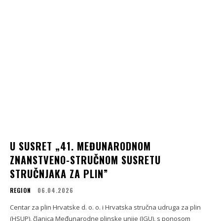
U SUSRET „41. MEĐUNARODNOM
ZNANSTVENO-STRUČNOM SUSRETU
STRUČNJAKA ZA PLIN”
REGION
06.04.2026
Centar za plin Hrvatske d. o. o. i Hrvatska stručna udruga za plin
(HSUP), članica Međunarodne plinske unije (IGU), s ponosom