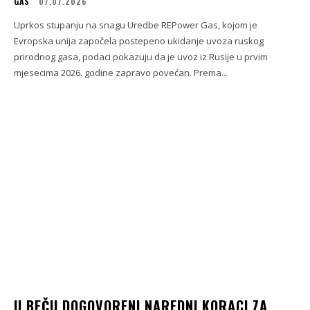
GAS
07.07.2026
Uprkos stupanju na snagu Uredbe REPower Gas, kojom je
Evropska unija započela postepeno ukidanje uvoza ruskog
prirodnog gasa, podaci pokazuju da je uvoz iz Rusije u prvim
mjesecima 2026. godine zapravo povećan. Prema...
U BEČU DOGOVORENI NAREDNI KORACI ZA