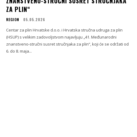
ZNANSTVENO-STRUČNI SUSRET STRUČNJAKA
ZA PLIN“
REGION
05.05.2026
Centar za plin Hrvatske d.o.o. i Hrvatska stručna udruga za plin
(HSUP) s velikim zadovoljstvom najavljuju „41. Međunarodni
znanstveno-stručni susret stručnjaka za plin“, koji će se održati od
6. do 8. maja...