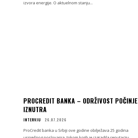
izvora energije. O aktuelnom stanju...
PROCREDIT BANKA – ODRŽIVOST POČINJE
IZNUTRA
INTERVJU
26.07.2026
ProCredit banka u Srbiji ove godine obilježava 25 godina
uspješnog poslovanja, tokom kojih je izgradila reputaciju