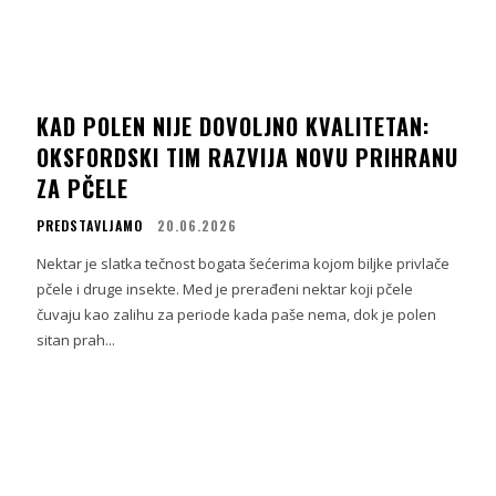
KAD POLEN NIJE DOVOLJNO KVALITETAN:
OKSFORDSKI TIM RAZVIJA NOVU PRIHRANU
ZA PČELE
PREDSTAVLJAMO
20.06.2026
Nektar je slatka tečnost bogata šećerima kojom biljke privlače
pčele i druge insekte. Med je prerađeni nektar koji pčele
čuvaju kao zalihu za periode kada paše nema, dok je polen
sitan prah...