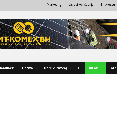
Marketing
Uslovi korišćenja
Impressu
obilnost
Goriva
Održivi razvoj
EE
Biznis
Info