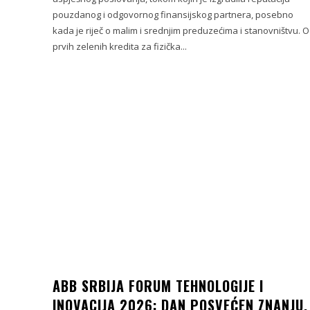
pouzdanog i odgovornog finansijskog partnera, posebno
kada je riječ o malim i srednjim preduzećima i stanovništvu. 
prvih zelenih kredita za fizička...
ABB SRBIJA FORUM TEHNOLOGIJE I
INOVACIJA 2026: DAN POSVEĆEN ZNANJU,