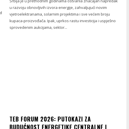
Srbija je u prethodnim godinama ostvarila značajan napredak
u razvoju obnovljivih izvora energije, zahvaljujući novim
Od
vjetroelektranama, solarnim projektima i sve većem broju
kupaca-proizvođača. Ipak, uprkos rastu investicija i uspješno
sprovedenim aukcijama, sektor...
TEB FORUM 2026: PUTOKAZI ZA
BUDUĆNOST ENERGETIKE CENTRALNE I