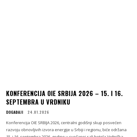
KONFERENCIJA OIE SRBIJA 2026 – 15. I 16.
SEPTEMBRA U VRDNIKU
DOGAĐAJI
24.01.2026
Konferencija OIE SRBIJA 2026, centralni godišnji skup posvećen
razvoju obnovljivih izvora energije u Srbiji i regionu, biće održana
15. i 16. septembra 2026. godine u svečanoj sali hotela Vrdnička