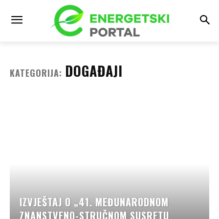
DOGAĐAJI
KATEGORIJA:
IZVJEŠTAJ O „41. MEĐUNARODNOM
ZNANSTVENO-STRUČNOM SUSRETU