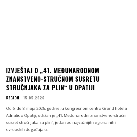
IZVJEŠTAJ O „41. MEĐUNARODNOM
ZNANSTVENO-STRUČNOM SUSRETU
STRUČNJAKA ZA PLIN“ U OPATIJI
REGION
15.05.2026
Od 6. do 8. maja 2026. godine, u kongresnom centru Grand hotela
Adriatic u Opatiji, održan je „41. Međunarodni znanstveno-stručni
susret stručnjaka za plin“, jedan od najvažnijih regionalnih i
evropskih događaja u...