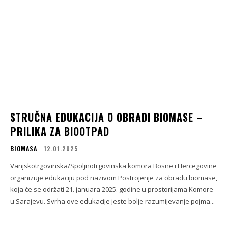
STRUČNA EDUKACIJA O OBRADI BIOMASE –
PRILIKA ZA BIOOTPAD
BIOMASA
12.01.2025
Vanjskotrgovinska/Spoljnotrgovinska komora Bosne i Hercegovine
organizuje edukaciju pod nazivom Postrojenje za obradu biomase,
koja će se održati 21. januara 2025. godine u prostorijama Komore
u Sarajevu. Svrha ove edukacije jeste bolje razumijevanje pojma...