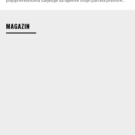
poljoprivrednicima savjetuje da dijelove svojih parcela pretvore...
MAGAZIN