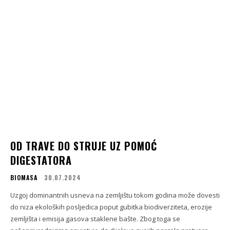
OD TRAVE DO STRUJE UZ POMOĆ
DIGESTATORA
BIOMASA
30.07.2024
Uzgoj dominantnih usneva na zemljištu tokom godina može dovesti
do niza ekoloških posljedica poput gubitka biodiverziteta, erozije
zemljišta i emisija gasova staklene bašte. Zbog toga se