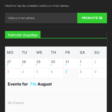
Molimo Vas da unesete validnu e-mail adresu
PRIJAVITE SE
Kalendar događaja
MO
TU
WE
TH
FR
SA
SU
27
28
29
30
31
1
2
3
4
5
6
7
8
9
Events for
7th
August
No Events