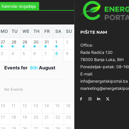
Kalendar događaja
MO
TU
WE
TH
FR
SA
SU
PIŠITE NAM
27
28
29
30
31
1
2
Office:
Rade Radića 130
3
4
5
6
7
8
9
78000 Banja Luka, BiH
Ponedeljak–petak: 08–16
Events for
8th
August
E-mail:
info@energetskiportal.ba
marketing@energetskipor
No Events
10
11
12
13
14
15
16
17
18
19
20
21
22
23
24
25
26
27
28
29
30