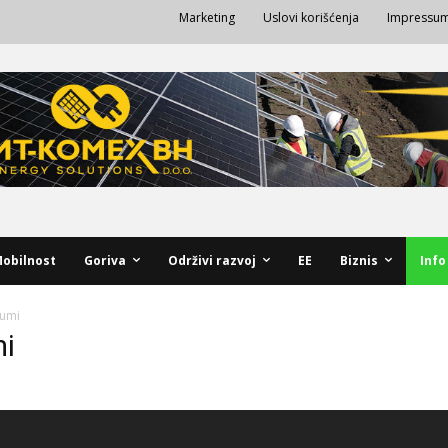
Marketing
Uslovi korišćenja
Impressu
obilnost
Goriva
Održivi razvoj
EE
Biznis
Info
umi
i