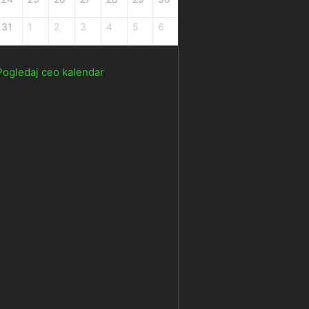
31
1
2
3
4
5
6
Pogledaj ceo kalendar