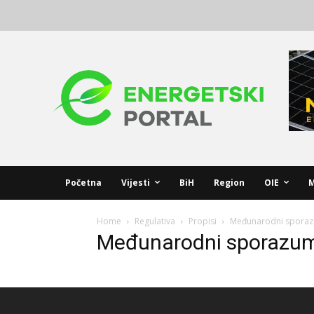
Početna
Vijesti
BiH
Region
OIE
M
Home
Regulativa
Propisi
Međunarodni sporaz
Međunarodni sporazum