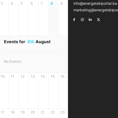
info@energetskiportal.ba
3
4
5
6
7
8
9
marketing@energetskipor
Events for
8th
August
No Events
10
11
12
13
14
15
16
17
18
19
20
21
22
23