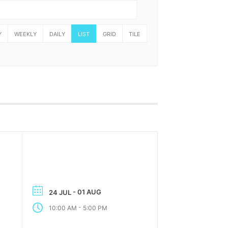
Y
WEEKLY
DAILY
LIST
GRID
TILE
- 01 AUG
24 JUL
-
10:00 AM
5:00 PM