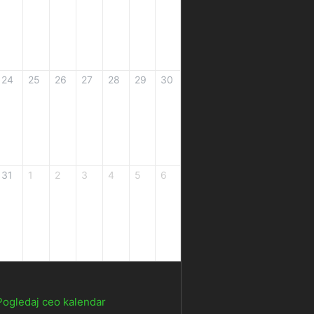
24
25
26
27
28
29
30
31
1
2
3
4
5
6
Pogledaj ceo kalendar