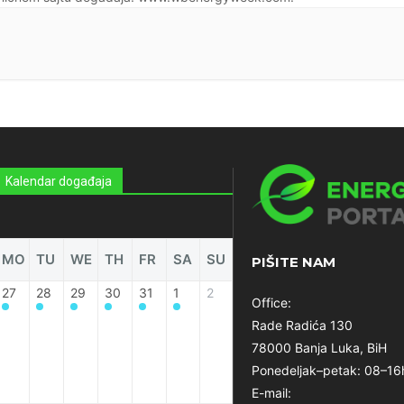
Kalendar događaja
MO
TU
WE
TH
FR
SA
SU
PIŠITE NAM
27
28
29
30
31
1
2
Office:
Rade Radića 130
78000 Banja Luka, BiH
Ponedeljak–petak: 08–16
E-mail: