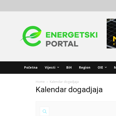
Početna
Vijesti
BiH
Region
OIE
M
Home
Kalendar dogadjaja
Kalendar dogadjaja
Dodato: