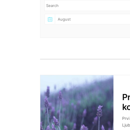
Pr
k
Prvi
Ljub