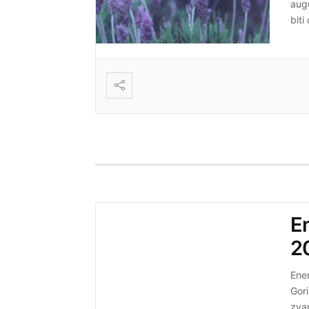
augu
biti
isti
E
2
Ene
Gori
zva