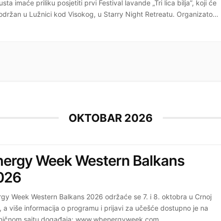
sta imaće priliku posjetiti prvi Festival lavande „Tri lica bilja”, koji će
 održan u Lužnici kod Visokog, u Starry Night Retreatu. Organizatori
ču da su polja lavande trenutno u […]
OKTOBAR 2026
nergy Week Western Balkans
026
rgy Week Western Balkans 2026 održaće se 7. i 8. oktobra u Crnoj
, a više informacija o programu i prijavi za učešće dostupno je na
ničnom sajtu događaja: www.wbenergyweek.com.