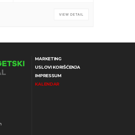
VIEW DETAIL
MARKETING
USLOVI KORIŠĆENJA
IMPRESSUM
KALENDAR
h