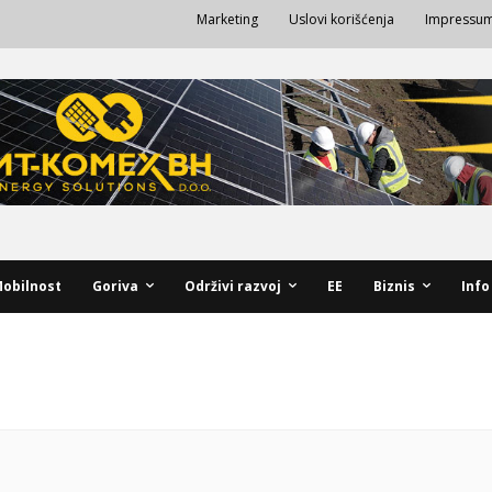
Marketing
Uslovi korišćenja
Impressu
obilnost
Goriva
Održivi razvoj
EE
Biznis
Info