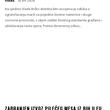
HRANA
16.04.2026
Na sjednici Vlade Brčko distrikta BiH usvojena je odluka o
ograničavanju marži za pojedine životne namirnice i druge
osnovne proizvode, s ciljem zaštite životnog standarda građana i
ublažavanja rasta cijena. Prema donesenoj odluci,...
ZABRANJEN IZVOZ PILEĆEG MESA IZ BIH U EU,