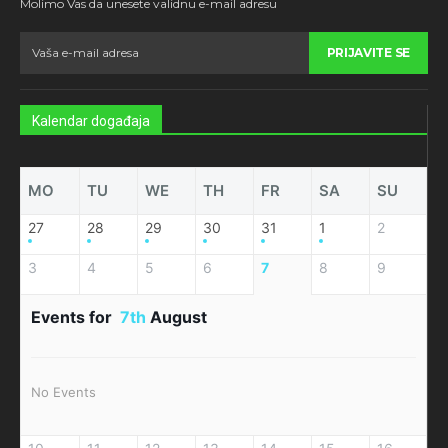
Molimo Vas da unesete validnu e-mail adresu
PRIJAVITE SE
Kalendar događaja
MO
TU
WE
TH
FR
SA
SU
27
28
29
30
31
1
2
3
4
5
6
7
8
9
Events for
7th
August
No Events