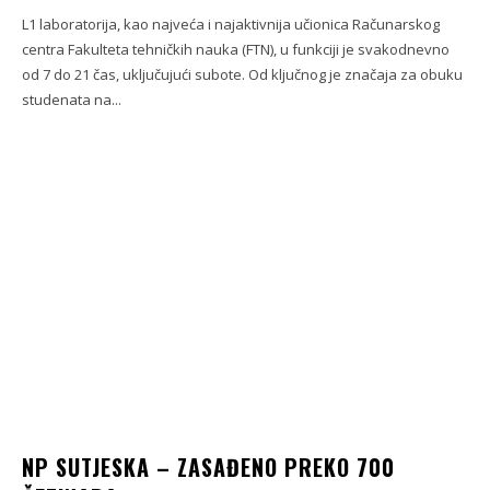
L1 laboratorija, kao najveća i najaktivnija učionica Računarskog
centra Fakulteta tehničkih nauka (FTN), u funkciji je svakodnevno
od 7 do 21 čas, uključujući subote. Od ključnog je značaja za obuku
studenata na...
NP SUTJESKA – ZASAĐENO PREKO 700