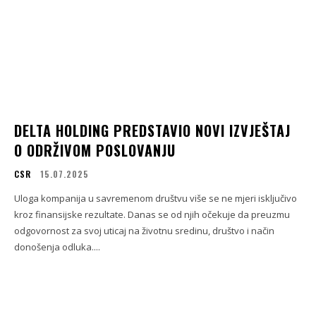
DELTA HOLDING PREDSTAVIO NOVI IZVJEŠTAJ
O ODRŽIVOM POSLOVANJU
CSR
15.07.2025
Uloga kompanija u savremenom društvu više se ne mjeri isključivo
kroz finansijske rezultate. Danas se od njih očekuje da preuzmu
odgovornost za svoj uticaj na životnu sredinu, društvo i način
donošenja odluka....