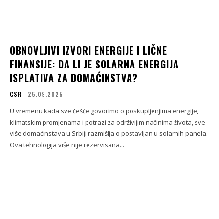
OBNOVLJIVI IZVORI ENERGIJE I LIČNE
FINANSIJE: DA LI JE SOLARNA ENERGIJA
ISPLATIVA ZA DOMAĆINSTVA?
CSR
25.09.2025
U vremenu kada sve češće govorimo o poskupljenjima energije,
klimatskim promjenama i potrazi za održivijim načinima života, sve
više domaćinstava u Srbiji razmišlja o postavljanju solarnih panela.
Ova tehnologija više nije rezervisana...