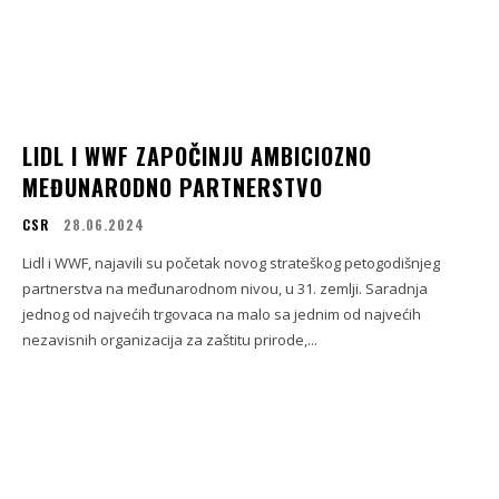
LIDL I WWF ZAPOČINJU AMBICIOZNO
MEĐUNARODNO PARTNERSTVO
CSR
28.06.2024
Lidl i WWF, najavili su početak novog strateškog petogodišnjeg
partnerstva na međunarodnom nivou, u 31. zemlji. Saradnja
jednog od najvećih trgovaca na malo sa jednim od najvećih
nezavisnih organizacija za zaštitu prirode,...