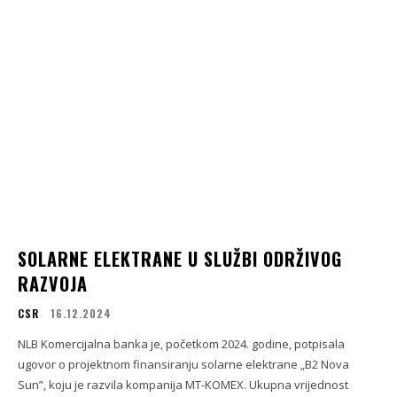
SOLARNE ELEKTRANE U SLUŽBI ODRŽIVOG
RAZVOJA
CSR
16.12.2024
NLB Komercijalna banka je, početkom 2024. godine, potpisala
ugovor o projektnom finansiranju solarne elektrane „B2 Nova
Sun”, koju je razvila kompanija MT-KOMEX. Ukupna vrijednost