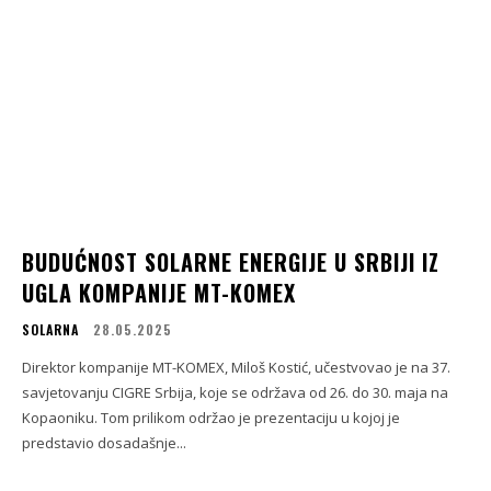
BUDUĆNOST SOLARNE ENERGIJE U SRBIJI IZ
UGLA KOMPANIJE MT-KOMEX
SOLARNA
28.05.2025
Direktor kompanije MT-KOMEX, Miloš Kostić, učestvovao je na 37.
savjetovanju CIGRE Srbija, koje se održava od 26. do 30. maja na
Kopaoniku. Tom prilikom održao je prezentaciju u kojoj je
predstavio dosadašnje...