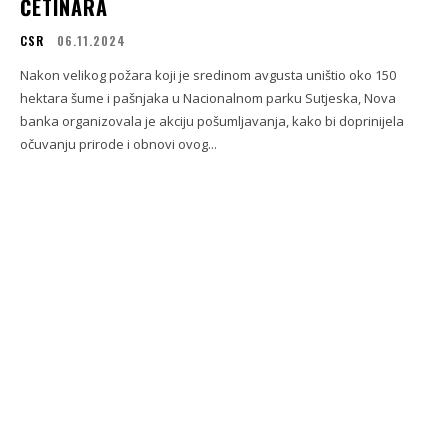
ČETINARA
CSR
06.11.2024
Nakon velikog požara koji je sredinom avgusta uništio oko 150
hektara šume i pašnjaka u Nacionalnom parku Sutjeska, Nova
banka organizovala je akciju pošumljavanja, kako bi doprinijela
očuvanju prirode i obnovi ovog...