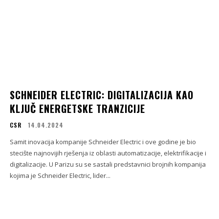
SCHNEIDER ELECTRIC: DIGITALIZACIJA KAO
KLJUČ ENERGETSKE TRANZICIJE
CSR
14.04.2024
Samit inovacija kompanije Schneider Electric i ove godine je bio
stecište najnovijih rješenja iz oblasti automatizacije, elektrifikacije i
digitalizacije. U Parizu su se sastali predstavnici brojnih kompanija
kojima je Schneider Electric, lider...