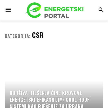
CSR
KATEGORIJA:
ODRŽIVA RJEŠENJA ČINE KROVOVE
ENERGETSKI EFIKASNIJIM: COOL ROOF
SISTEMI KAO RJEŠENJE ZA URBANA