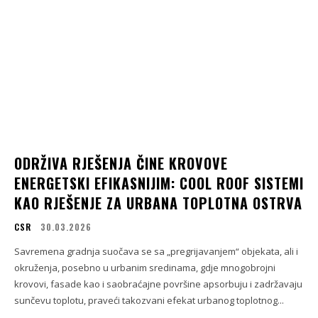
ODRŽIVA RJEŠENJA ČINE KROVOVE
ENERGETSKI EFIKASNIJIM: COOL ROOF SISTEMI
KAO RJEŠENJE ZA URBANA TOPLOTNA OSTRVA
CSR
30.03.2026
Savremena gradnja suočava se sa „pregrijavanjem“ objekata, ali i
okruženja, posebno u urbanim sredinama, gdje mnogobrojni
krovovi, fasade kao i saobraćajne površine apsorbuju i zadržavaju
sunčevu toplotu, praveći takozvani efekat urbanog toplotnog...