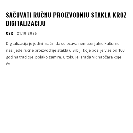
SAČUVATI RUČNU PROIZVODNJU STAKLA KROZ
DIGITALIZACIJU
CSR
21.10.2025
Digitalizacija je jedini način da se očuva nematerijalno kulturno
naslijeđe ručne proizvodnje stakla u Srbiji, koje poslije više od 100
godina tradicije, polako zamire. U toku je izrada VR naočara koje
će...