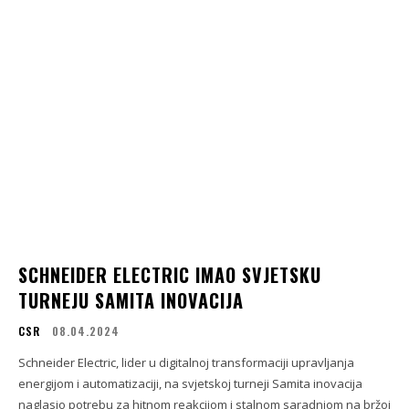
SCHNEIDER ELECTRIC IMAO SVJETSKU
TURNEJU SAMITA INOVACIJA
CSR
08.04.2024
Schneider Electric, lider u digitalnoj transformaciji upravljanja
energijom i automatizaciji, na svjetskoj turneji Samita inovacija
naglasio potrebu za hitnom reakcijom i stalnom saradnjom na bržoj