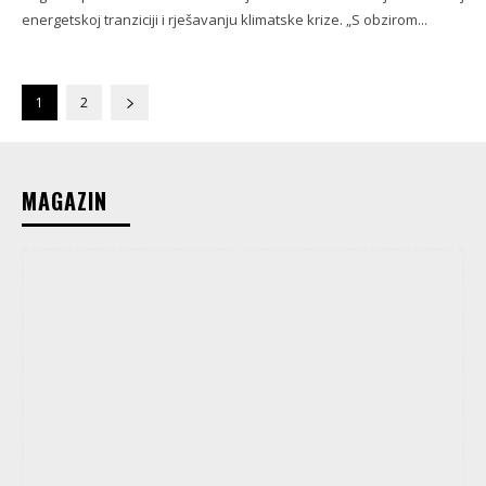
energetskoj tranziciji i rješavanju klimatske krize. „S obzirom...
1
2
MAGAZIN