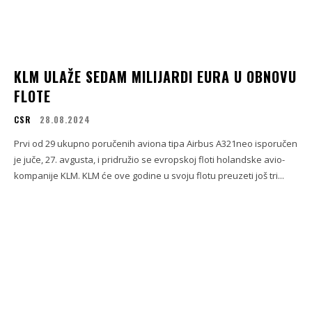
KLM ULAŽE SEDAM MILIJARDI EURA U OBNOVU
FLOTE
CSR
28.08.2024
Prvi od 29 ukupno poručenih aviona tipa Airbus A321neo isporučen
je juče, 27. avgusta, i pridružio se evropskoj floti holandske avio-
kompanije KLM. KLM će ove godine u svoju flotu preuzeti još tri...