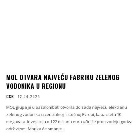
MOL OTVARA NAJVEĆU FABRIKU ZELENOG
VODONIKA U REGIONU
CSR
12.04.2024
MOL grupa je u Sasalombati otvorila do sada najveću elektranu
zelenog vodonika u centralnoj i istočnoj Evropi, kapaciteta 10
megavata. Investicija od 22 miliona eura učiniće proizvodnju goriva
održivijom: fabrika će smanjiti...