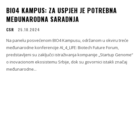
BIO4 KAMPUS: ZA USPJEH JE POTREBNA
MEĐUNARODNA SARADNJA
CSR
25.10.2024
Na panelu posvećenom BIO4 Kampusu, održanom u okviru treće
međunarodne konferencije AI_4_LIFE: Biotech Future Forum,
predstavljeni su zaključci istraživanja kompanije „Startup Genome“
o inovacionom ekosistemu Srbije, dok su govornici istakli značaj
međunarodne...