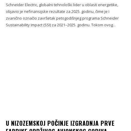
Schneider Electric, globalni tehnološki lider u oblasti energetike,
objavio je nefinansijske rezultate za 2025. godinu, čime je i
zvanično označio završetak petogodišnjeg programa Schneider
Sustainability Impact (SSI) za 2021–2025. godinu. Tokom ovog...
U NIZOZEMSKOJ POČINJE IZGRADNJA PRVE