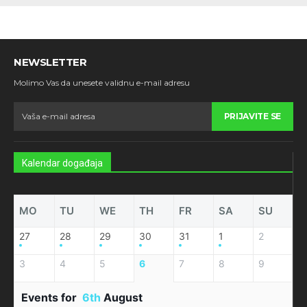
NEWSLETTER
Molimo Vas da unesete validnu e-mail adresu
PRIJAVITE SE
Kalendar događaja
MO
TU
WE
TH
FR
SA
SU
27
28
29
30
31
1
2
3
4
5
6
7
8
9
Events for
6th
August