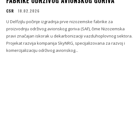
FABRIKE ODRŽIVOG AVIONSKOG GORIVA
CSR
18.02.2026
U Delfzijlu počinje izgradnja prve nizozemske fabrike za
proizvodnju održivog avionskog goriva (SAF), čime Nizozemska
pravi značajan iskorak u dekarbonizaciji vazduhoplovnog sektora.
Projekat razvija kompanija SkyNRG, specijalizovana za razvoj i
komercijalizaciju održivog avionskog...