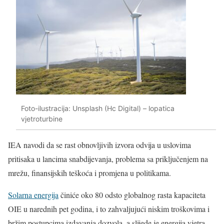
Foto-ilustracija: Unsplash (Hc Digital) – lopatica
vjetroturbine
IEA navodi da se rast obnovljivih izvora odvija u uslovima
pritisaka u lancima snabdijevanja, problema sa priključenjem na
mrežu, finansijskih teškoća i promjena u politikama.
Solarna energija
činiće oko 80 odsto globalnog rasta kapaciteta
OIE u narednih pet godina, i to zahvaljujući niskim troškovima i
bržim postupcima izdavanja dozvola, a slijede je energija vjetra,