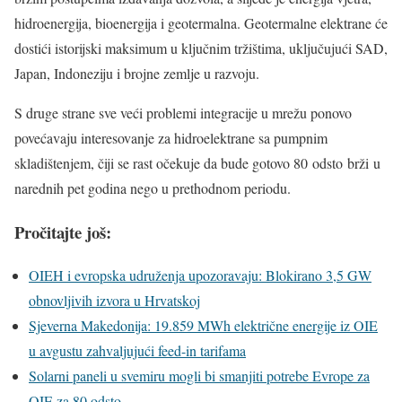
hidroenergija, bioenergija i geotermalna. Geotermalne elektrane će
dostići istorijski maksimum u ključnim tržištima, uključujući SAD,
Japan, Indoneziju i brojne zemlje u razvoju.
S druge strane sve veći problemi integracije u mrežu ponovo
povećavaju interesovanje za hidroelektrane sa pumpnim
skladištenjem, čiji se rast očekuje da bude gotovo 80 odsto brži u
narednih pet godina nego u prethodnom periodu.
Pročitajte još:
OIEH i evropska udruženja upozoravaju: Blokirano 3,5 GW
obnovljivih izvora u Hrvatskoj
Sjeverna Makedonija: 19.859 MWh električne energije iz OIE
u avgustu zahvaljujući feed-in tarifama
Solarni paneli u svemiru mogli bi smanjiti potrebe Evrope za
OIE za 80 odsto