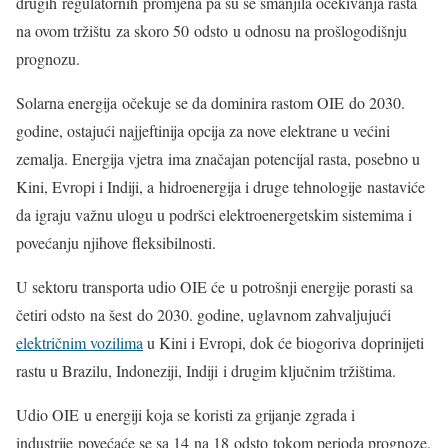
drugih regulatornih promjena pa su se smanjila očekivanja rasta
na ovom tržištu za skoro 50 odsto u odnosu na prošlogodišnju
prognozu.
Solarna energija očekuje se da dominira rastom OIE do 2030.
godine, ostajući najjeftinija opcija za nove elektrane u većini
zemalja. Energija vjetra ima značajan potencijal rasta, posebno u
Kini, Evropi i Indiji, a hidroenergija i druge tehnologije nastaviće
da igraju važnu ulogu u podršci elektroenergetskim sistemima i
povećanju njihove fleksibilnosti.
U sektoru transporta udio OIE će u potrošnji energije porasti sa
četiri odsto na šest do 2030. godine, uglavnom zahvaljujući
električnim vozilima
u Kini i Evropi, dok će biogoriva doprinijeti
rastu u Brazilu, Indoneziji, Indiji i drugim ključnim tržištima.
Udio OIE u energiji koja se koristi za grijanje zgrada i
industrije povećaće se sa 14 na 18 odsto tokom perioda prognoze.