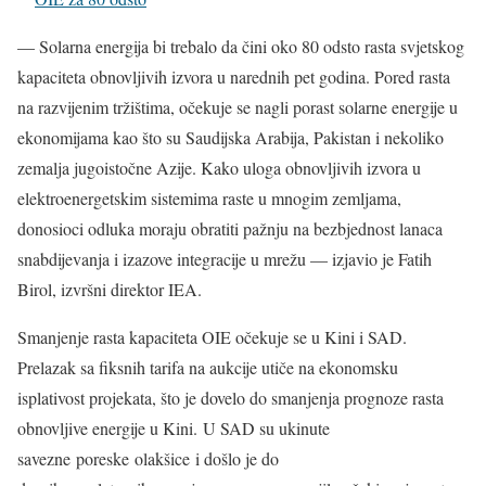
— Solarna energija bi trebalo da čini oko 80 odsto rasta svjetskog
kapaciteta obnovljivih izvora u narednih pet godina. Pored rasta
na razvijenim tržištima, očekuje se nagli porast solarne energije u
ekonomijama kao što su Saudijska Arabija, Pakistan i nekoliko
zemalja jugoistočne Azije. Kako uloga obnovljivih izvora u
elektroenergetskim sistemima raste u mnogim zemljama,
donosioci odluka moraju obratiti pažnju na bezbjednost lanaca
snabdijevanja i izazove integracije u mrežu — izjavio je Fatih
Birol, izvršni direktor IEA.
Smanjenje rasta kapaciteta OIE očekuje se u Kini i SAD.
Prelazak sa fiksnih tarifa na aukcije utiče na ekonomsku
isplativost projekata, što je dovelo do smanjenja prognoze rasta
obnovljive energije u Kini. U SAD su ukinute
savezne poreske olakšice i došlo je do