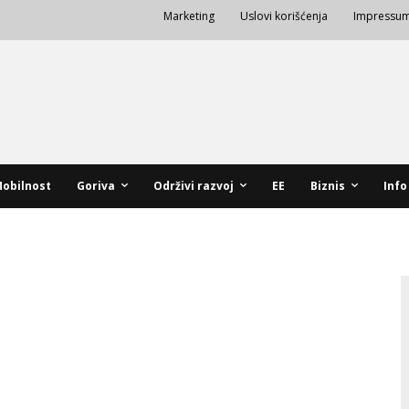
Marketing
Uslovi korišćenja
Impressu
obilnost
Goriva
Održivi razvoj
EE
Biznis
Info