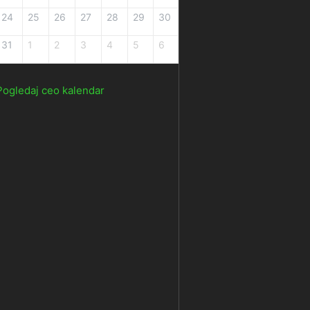
24
25
26
27
28
29
30
31
1
2
3
4
5
6
Pogledaj ceo kalendar