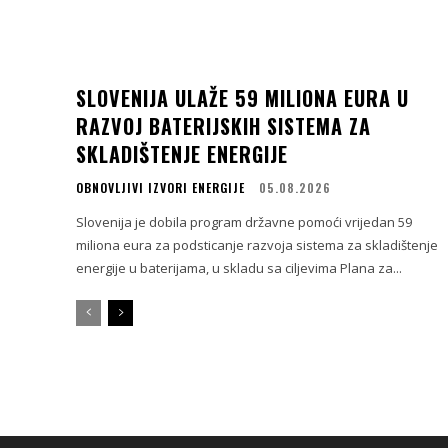
SLOVENIJA ULAŽE 59 MILIONA EURA U
RAZVOJ BATERIJSKIH SISTEMA ZA
SKLADIŠTENJE ENERGIJE
OBNOVLJIVI IZVORI ENERGIJE
05.08.2026
Slovenija je dobila program državne pomoći vrijedan 59
miliona eura za podsticanje razvoja sistema za skladištenje
energije u baterijama, u skladu sa ciljevima Plana za...