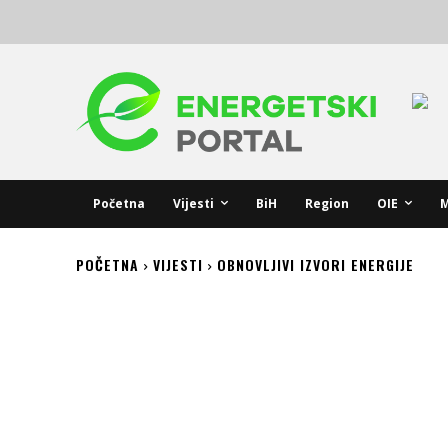
Početna
Vijesti
BiH
Region
OIE
M
POČETNA
VIJESTI
OBNOVLJIVI IZVORI ENERGIJE