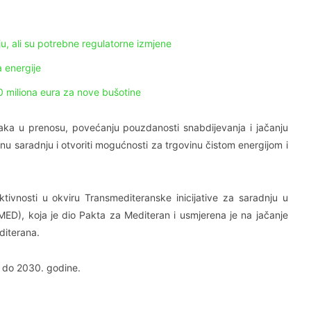
u, ali su potrebne regulatorne izmjene
a energije
0 miliona eura za nove bušotine
itaka u prenosu, povećanju pouzdanosti snabdijevanja i jačanju
u saradnju i otvoriti mogućnosti za trgovinu čistom energijom i
ktivnosti u okviru Transmediteranske inicijative za saradnju u
(T-MED), koja je dio Pakta za Mediteran i usmjerena je na jačanje
diterana.
. do 2030. godine.