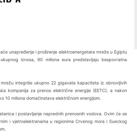
Linkedin
Viber
žaće unapređenje i proširenje elektroenergetske mreže u Egiptu
 ukupnog iznosa, 90 miliona eura predstavljaju bespovratna
 mrežu integriše ukupno 22 gigavata kapaciteta iz obnovljivih
tska kompanija za prenos električne energije (EETC), a nakon
oko 10 miliona domaćinstava električnom energijom.
ostanica i postavljanje naprednih prenosnih vodova. Ovim će se
arnim i vjetroelektranama u regionima Crvenog mora i Sueckog
om.