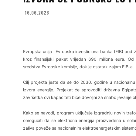
16.06.2026
Facebook
X
WhatsApp
Evropska unija i Evropska investiciona banka (EIB) podr
kroz finansijski paket vrijedan 690 miliona eura. Od
sredstva Evropske komisije, dok je ostatak zajam EIB-a.
Cilj projekta jeste da se do 2030. godine u nacionalnu
izvora energije. Projekat će sprovoditi državna Egipa
završetka ovi kapaciteti biće dovoljni za snabdijevanje 
Kako se navodi, program uključuje izgradnju novih traf
omogućiti da se električna energija proizvedena u sol
zaliva poveže sa nacionalnim elektroenergetskim sistem