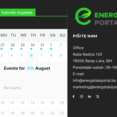
Kalendar događaja
MO
TU
WE
TH
FR
SA
SU
PIŠITE NAM
27
28
29
30
31
1
2
Office:
Rade Radića 130
3
4
5
6
7
8
9
78000 Banja Luka, BiH
Ponedeljak–petak: 08–16
Events for
6th
August
E-mail:
info@energetskiportal.ba
marketing@energetskipor
No Events
10
11
12
13
14
15
16
17
18
19
20
21
22
23