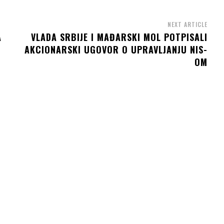
NEXT ARTICLE
A
VLADA SRBIJE I MAĐARSKI MOL POTPISALI
AKCIONARSKI UGOVOR O UPRAVLJANJU NIS-
OM