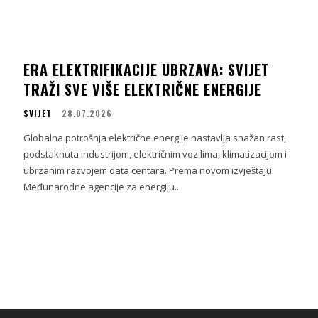
ERA ELEKTRIFIKACIJE UBRZAVA: SVIJET
TRAŽI SVE VIŠE ELEKTRIČNE ENERGIJE
SVIJET
28.07.2026
Globalna potrošnja električne energije nastavlja snažan rast,
podstaknuta industrijom, električnim vozilima, klimatizacijom i
ubrzanim razvojem data centara. Prema novom izvještaju
Međunarodne agencije za energiju...