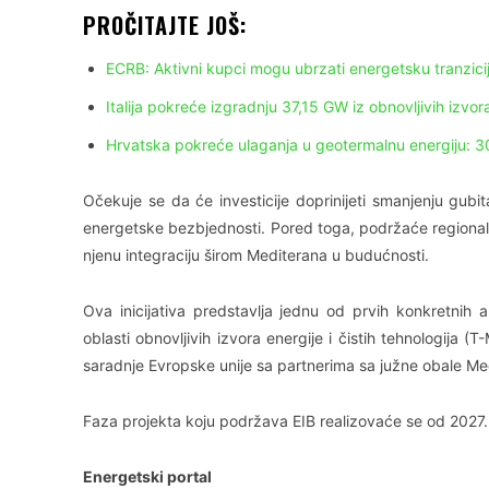
PROČITAJTE JOŠ:
ECRB: Aktivni kupci mogu ubrzati energetsku tranzicij
Italija pokreće izgradnju 37,15 GW iz obnovljivih izvor
Hrvatska pokreće ulaganja u geotermalnu energiju: 3
Očekuje se da će investicije doprinijeti smanjenju gub
energetske bezbjednosti. Pored toga, podržaće regionaln
njenu integraciju širom Mediterana u budućnosti.
Ova inicijativa predstavlja jednu od prvih konkretnih a
oblasti obnovljivih izvora energije i čistih tehnologija 
saradnje Evropske unije sa partnerima sa južne obale Me
Faza projekta koju podržava EIB realizovaće se od 2027
Energetski portal