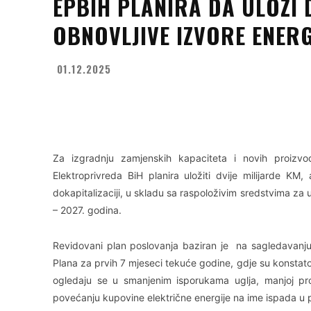
EPBIH PLANIRA DA ULOŽI 
OBNOVLJIVE IZVORE ENERG
01.12.2025
Facebook
X
WhatsApp
Za izgradnju zamjenskih kapaciteta i novih proizv
Elektroprivreda BiH planira uložiti dvije milijarde K
dokapitalizaciji, u skladu sa raspoloživim sredstvima za
– 2027. godina.
Revidovani plan poslovanja baziran je na sagledavanju e
Plana za prvih 7 mjeseci tekuće godine, gdje su konsta
ogledaju se u smanjenim isporukama uglja, manjoj pr
povećanju kupovine električne energije na ime ispada u pr