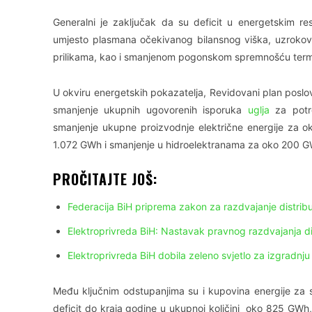
Generalni je zaključak da su deficit u energetskim re
umjesto plasmana očekivanog bilansnog viška, uzrokov
prilikama, kao i smanjenom pogonskom spremnošću term
U okviru energetskih pokazatelja, Revidovani plan poslo
smanjenje ukupnih ugovorenih isporuka
uglja
za potre
smanjenje ukupne proizvodnje električne energije za 
1.072 GWh i smanjenje u hidroelektranama za oko 200 G
PROČITAJTE JOŠ:
Federacija BiH priprema zakon za razdvajanje distribu
Elektroprivreda BiH: Nastavak pravnog razdvajanja di
Elektroprivreda BiH dobila zeleno svjetlo za izgradnju 
Među ključnim odstupanjima su i kupovina energije za sa
deficit do kraja godine u ukupnoj količini oko 825 GWh,