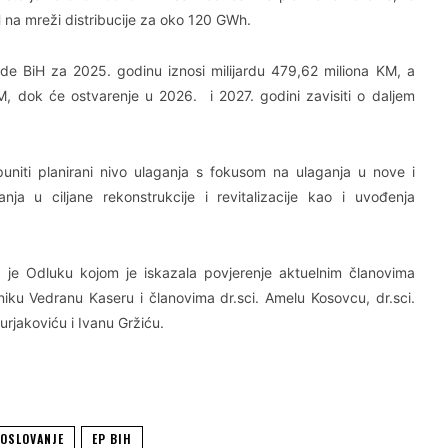
na mreži distribucije za oko 120 GWh.
e BiH za 2025. godinu iznosi milijardu 479,62 miliona KM, a
KM, dok će ostvarenje u 2026. i 2027. godini zavisiti o daljem
uniti planirani nivo ulaganja s fokusom na ulaganja u nove i
a u ciljane rekonstrukcije i revitalizacije kao i uvođenja
 je Odluku kojom je iskazala povjerenje aktuelnim članovima
iku Vedranu Kaseru i članovima dr.sci. Amelu Kosovcu, dr.sci.
rjakoviću i Ivanu Gržiću.
OSLOVANJE
EP BIH