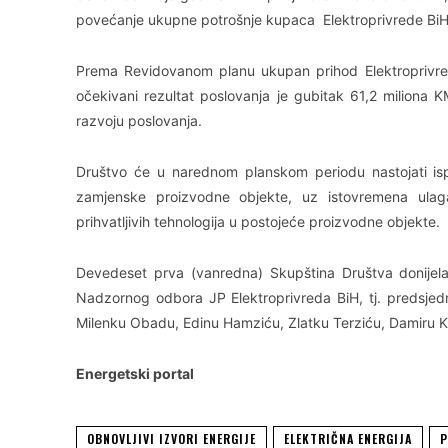
povećanje ukupne potrošnje kupaca Elektroprivrede BiH 
Prema Revidovanom planu ukupan prihod Elektroprivred
očekivani rezultat poslovanja je gubitak 61,2 miliona 
razvoju poslovanja.
Društvo će u narednom planskom periodu nastojati isp
zamjenske proizvodne objekte, uz istovremena ulaganj
prihvatljivih tehnologija u postojeće proizvodne objekte.
Devedeset prva (vanredna) Skupština Društva donijela
Nadzornog odbora JP Elektroprivreda BiH, tj. predsjedn
Milenku Obadu, Edinu Hamziću, Zlatku Terziću, Damiru Ku
Energetski portal
OBNOVLJIVI IZVORI ENERGIJE
ELEKTRIČNA ENERGIJA
P