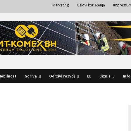
Marketing
Uslovi korišćenja
Impressu
obilnost
Goriva
Održivi razvoj
EE
Biznis
Info