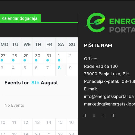
Kalendar događaja
MO
TU
WE
TH
FR
SA
SU
PIŠITE NAM
27
28
29
30
31
1
2
Office:
Rade Radića 130
3
4
5
6
7
8
9
78000 Banja Luka, BiH
Ponedeljak–petak: 08–16
Events for
8th
August
E-mail:
info@energetskiportal.ba
marketing@energetskipor
No Events
10
11
12
13
14
15
16
17
18
19
20
21
22
23