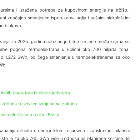
sursima i izražena potreba za kupovinom energije na tržištu,
ani značajno smanjenim isporukama uglja i sušnim hidrološkim
o blokova.
vanja za 2025. godinu uobzirio je bitne izmjene među kojima su
be pogona termoelektrana u količni oko 700 hiljada tona,
oko 1.272 GWh, od čega smanjenje u termoelektranama za oko
Wh.
tivnih operatora iz elektroprivreda
stribucije uslovljen izmjenama zakona
hidroelektrane na rijeci Bosni
naciju deficita u energetskim resursima i za iskazani bilansni
 što je za oko 765 GWh više u odnosu na planirane količine, te