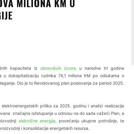
DVA MILIONA KM U
IJE
Linkedin
Viber
odnih kapaciteta iz
obnovljivih izvora
u naredne tri godine
M, a u dokapitalizaciju rudnika 74,1 miliona KM po odlukama o
 ulaganje. Dio je to Revidovanog plan poslovanja za period 2025.
lektroenergetskih prilika za 2025. godinu i analizi realizacije
tovana značajna odstupanja u odnosu na do sada važeći Plan, a
oizvodnji
električne energije
, povećanju ukupne potrošnje, te
oizvodnji i konsolidacije energetskih resursa.