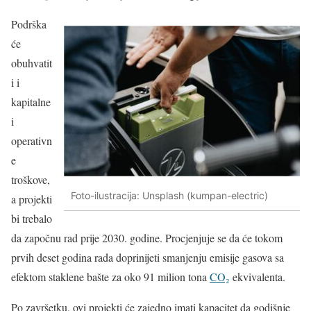
Podrška
će
obuhvatit
i i
kapitalne
i
operativn
e
troškove,
Foto-ilustracija: Unsplash (kumpan-electric)
a projekti
bi trebalo
da započnu rad prije 2030. godine. Procjenjuje se da će tokom
prvih deset godina rada doprinijeti smanjenju emisije gasova sa
efektom staklene bašte za oko 91 milion tona
CO₂
ekvivalenta.
Po završetku, ovi projekti će zajedno imati kapacitet da godišnje