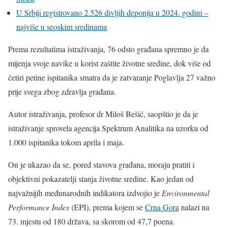
U Srbiji registrovano 2.526 divljih deponija u 2024. godini –
najviše u seoskim sredinama
Prema rezultatima istraživanja, 76 odsto građana spremno je da
mijenja svoje navike u korist zaštite životne sredine, dok više od
četiri petine ispitanika smatra da je zatvaranje Poglavlja 27 važno
prije svega zbog zdravlja građana.
Autor istraživanja, profesor dr Miloš Bešić, saopštio je da je
istraživanje sprovela agencija Spektrum Analitika na uzorku od
1.000 ispitanika tokom aprila i maja.
On je ukazao da se, pored stavova građana, moraju pratiti i
objektivni pokazatelji stanja životne sredine. Kao jedan od
najvažnijih međunarodnih indikatora izdvojio je
Environmental
Performance Index
(EPI), prema kojem se
Crna Gora
nalazi na
73. mjestu od 180 država, sa skorom od 47,7 poena.