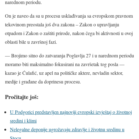
narednom periodu.
On je naveo da su u procesu usklađivanja sa evropskom pravnom
tekovinom preostala još dva zakona – Zakon o upravljanju
otpadom i Zakon o zaštiti prirode, nakon čega bi aktivnosti u ovoj
oblasti bile u završnoj fazi.
— Brojimo sitno do zatvaranja Poglavlja 27 i u narednom periodu
moramo biti maksimalno fokusirani na završetak tog posla —
kazao je Ćulafić, uz apel na političke aktere, nevladin sektor,
medije i građane da doprinesu procesu.
Pročitajte još:
U Podgorici predstavljen najnoviji evropski izvještaj o životnoj
sredini i klimi
Nelegalne deponije ugrožavaju zdravlje i životnu sredinu u
Stocu