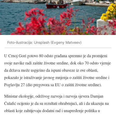
Foto-ilustracija: Unsplash (Evgeny Matveev)
U Crnoj Gori gotovo 80 odsto građana spremno je da promijeni
svoje navike radi zaštite životne sredine, dok oko 70 odsto vjeruje
da država može uspješno da ispuni obaveze iz ove oblasti,
pokazalo je istraživanje javnog mnjenja o zaštiti životne sredine i
Poglavlju 27 (dio pregovora sa EU o zaštiti životne sredine).
Ministar ekologije, održivog razvoja i razvoja sjevera Damjan
Ćulafić ocijenio je da su rezultati ohrabrujući, ali i da ukazuju na
oblasti koje zahtijevaju dodatni rad i unapređenje politika u