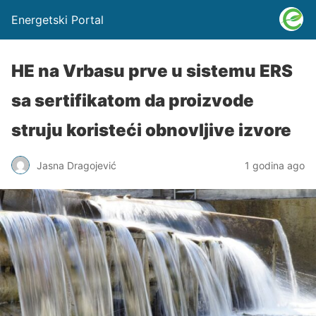
Energetski Portal
HE na Vrbasu prve u sistemu ERS
sa sertifikatom da proizvode
struju koristeći obnovljive izvore
Jasna Dragojević
1 godina ago