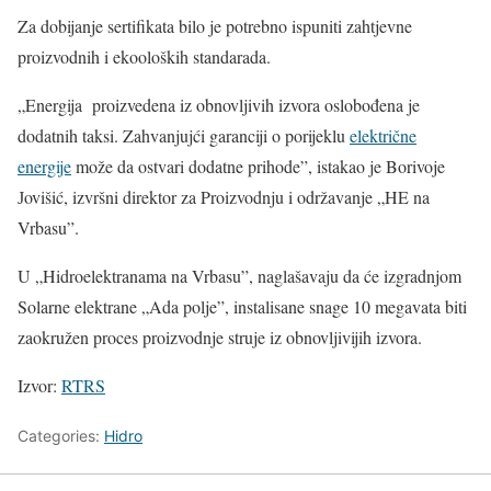
Za dobijanje sertifikata bilo je potrebno ispuniti zahtjevne
proizvodnih i ekooloških standarada.
„Energija proizvedena iz obnovljivih izvora oslobođena je
dodatnih taksi. Zahvanjujći garanciji o porijeklu
električne
energije
može da ostvari dodatne prihode”, istakao je Borivoje
Јovišić, izvršni direktor za Proizvodnju i održavanje „HE na
Vrbasu”.
U „Hidroelektranama na Vrbasu”, naglašavaju da će izgradnjom
Solarne elektrane „Ada polje”, instalisane snage 10 megavata biti
zaokružen proces proizvodnje struje iz obnovljivijih izvora.
Izvor:
RTRS
Categories:
Hidro