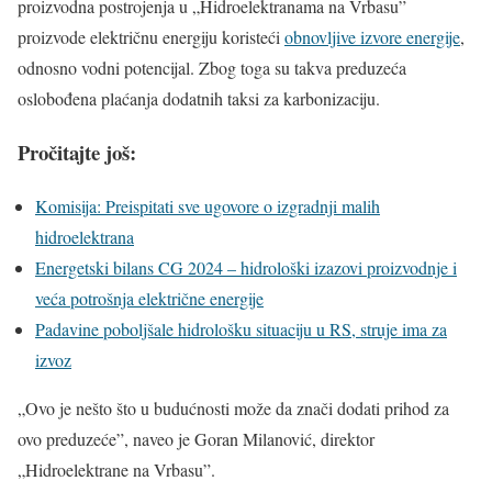
proizvodna postrojenja u „Hidroelektranama na Vrbasu”
proizvode električnu energiju koristeći
obnovljive izvore energije
,
odnosno vodni potencijal. Zbog toga su takva preduzeća
oslobođena plaćanja dodatnih taksi za karbonizaciju.
Pročitajte još:
Komisija: Preispitati sve ugovore o izgradnji malih
hidroelektrana
Energetski bilans CG 2024 – hidrološki izazovi proizvodnje i
veća potrošnja električne energije
Padavine poboljšale hidrološku situaciju u RS, struje ima za
izvoz
„Ovo je nešto što u budućnosti može da znači dodati prihod za
ovo preduzeće”, naveo je Goran Milanović, direktor
„Hidroelektrane na Vrbasu”.