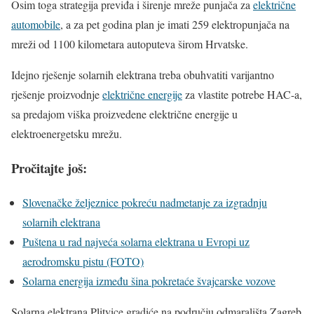
Osim toga strategija previđa i širenje mreže punjača za
električne
automobile
, a za pet godina plan je imati 259 elektropunjača na
mreži od 1100 kilometara autoputeva širom Hrvatske.
Idejno rješenje solarnih elektrana treba obuhvatiti varijantno
rješenje proizvodnje
električne energije
za vlastite potrebe HAC-a,
sa predajom viška proizvedene električne energije u
elektroenergetsku mrežu.
Pročitajte još:
Slovenačke željeznice pokreću nadmetanje za izgradnju
solarnih elektrana
Puštena u rad najveća solarna elektrana u Evropi uz
aerodromsku pistu (FOTO)
Solarna energija između šina pokretaće švajcarske vozove
Solarna elektrana Plitvice gradiće na području odmarališta Zagreb