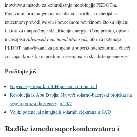
inovativnu metodu za kontrolisanje morfologije PEDOT-a.
Preciznim formiranjem nanovlakana, stvorili su materijal sa
izuzetnom provodljivošću i povećanom površinom, što su ključni
faktori za unapređenje skladištenja energije. Ovaj pristup, opisan
u časopisu
Advanced Functional Materials
, otkriva potencijal
PEDOT nanovlakana za primjenu u superkondenzatorima, čineći
značajan korak ka naprednim rješenjima za skladištenje energije.
Pročitajte još:
Najveći vjetropark u BiH pušten u probni rad
Revolucija iz Abu Dabija: Najveći solarno-baterijski projekat na
svijetu proizvodiće energiju 24/7
Veliki potencijal plutajućih solarnih elektrana u SAD
Razlike između superkondenzatora i