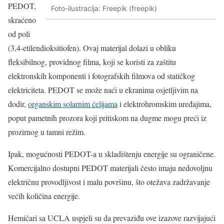
PEDOT,
Foto-ilustracija: Freepik (freepik)
skraćeno
od poli
(3,4-etilendioksitiofen). Ovaj materijal dolazi u obliku
fleksibilnog, providnog filma, koji se koristi za zaštitu
elektronskih komponenti i fotografskih filmova od statičkog
elektriciteta. PEDOT se može naći u ekranima osjetljivim na
dodir,
organskim solarnim ćelijama
i elektrohromskim uređajima,
poput pametnih prozora koji pritiskom na dugme mogu preći iz
prozirnog u tamni režim.
Ipak, mogućnosti PEDOT-a u skladištenju energije su ograničene.
Komercijalno dostupni PEDOT materijali često imaju nedovoljnu
električnu provodljivost i malu površinu, što otežava zadržavanje
većih količina energije.
Hemičari sa UCLA uspjeli su da prevaziđu ove izazove razvijajući