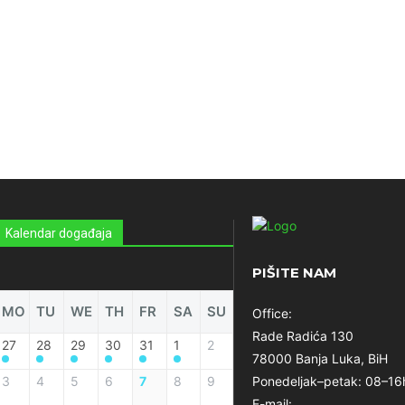
Kalendar događaja
PIŠITE NAM
MO
TU
WE
TH
FR
SA
SU
Office:
Rade Radića 130
27
28
29
30
31
1
2
78000 Banja Luka, BiH
3
4
5
6
7
8
9
Ponedeljak–petak: 08–16
E-mail: