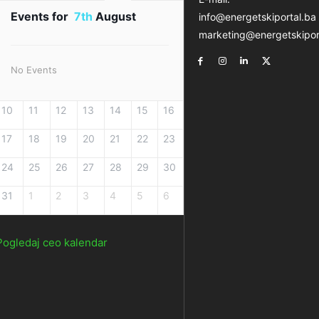
Events for
7th
August
info@energetskiportal.ba
marketing@energetskipor
No Events
10
11
12
13
14
15
16
17
18
19
20
21
22
23
24
25
26
27
28
29
30
31
1
2
3
4
5
6
Pogledaj ceo kalendar