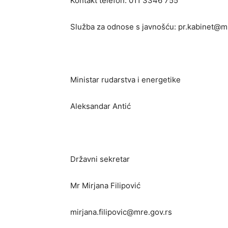
Kontakt telefon: 011 3346 755
Služba za odnose s javnošću: pr.kabinet@m
Ministar rudarstva i energetike
Aleksandar Antić
Državni sekretar
Mr Mirjana Filipović
mirjana.filipovic@mre.gov.rs