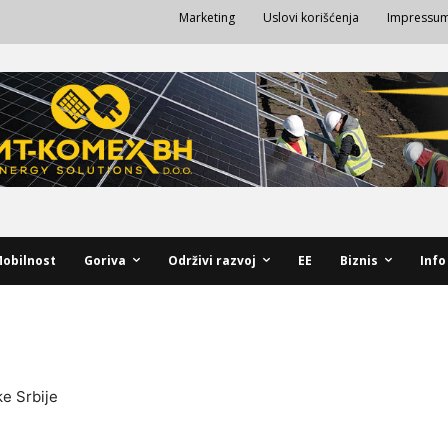
Marketing
Uslovi korišćenja
Impressu
obilnost
Goriva
Održivi razvoj
EE
Biznis
Info
ke Srbije