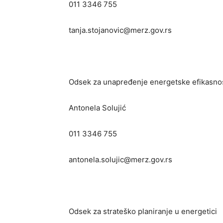
011 3346 755
tanja.stojanovic@merz.gov.rs
Odsek za unapređenje energetske efikasnos
Antonela Solujić
011 3346 755
antonela.solujic@merz.gov.rs
Odsek za strateško planiranje u energetici