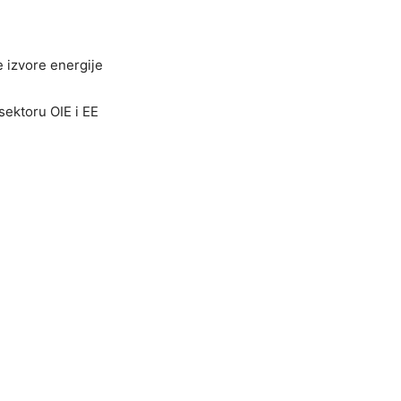
е izvorе еnеrgijе
sektoru OIE i EE