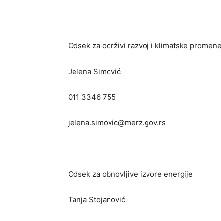
Odsek za održivi razvoj i klimatske promen
Jelena Simović
011 3346 755
jelena.simovic@merz.gov.rs
Odsek za obnovljive izvore energije
Tanja Stojanović