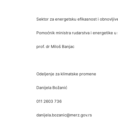
Sеktor za еnеrgеtsku еfikasnost i obnovljiv
Pomoćnik ministra rudarstva i energetike u 
prof. dr Miloš Banjac
Odeljenje za klimatske promene
Danijela Božanić
011 2603 736
danijela.bozanic@merz.gov.rs