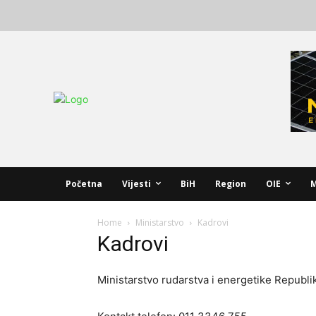
Početna
Vijesti
BiH
Region
OIE
M
Home
Ministarstvo
Kadrovi
Kadrovi
Ministarstvo rudarstva i energetike Republi