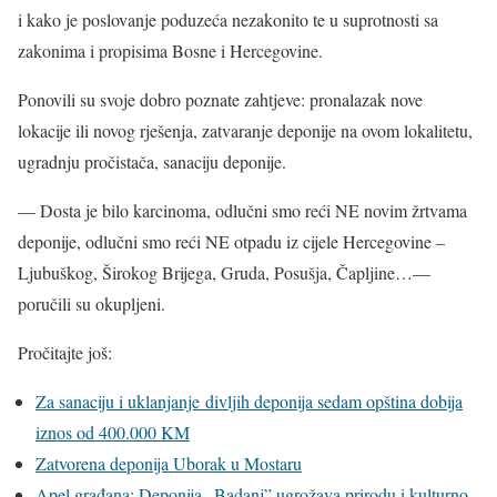
i kako je poslovanje poduzeća nezakonito te u suprotnosti sa
zakonima i propisima Bosne i Hercegovine.
Ponovili su svoje dobro poznate zahtjeve: pronalazak nove
lokacije ili novog rješenja, zatvaranje deponije na ovom lokalitetu,
ugradnju pročistača, sanaciju deponije.
— Dosta je bilo karcinoma, odlučni smo reći NE novim žrtvama
deponije, odlučni smo reći NE otpadu iz cijele Hercegovine –
Ljubuškog, Širokog Brijega, Gruda, Posušja, Čapljine…—
poručili su okupljeni.
Pročitajte još:
Za sanaciju i uklanjanje divljih deponija sedam opština dobija
iznos od 400.000 KM
Zatvorena deponija Uborak u Mostaru
Apel građana: Deponija „Badanj” ugrožava prirodu i kulturno