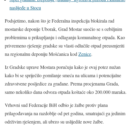
naslijeđe u Stocu
Podsjetimo, nakon što je Federalna inspekcija blokirala rad
mostarske deponije Uborak, Grad Mostar suočio se s ozbiljnim
problemima u prikupljanju i odlaganju komunalnog otpada. Kao
privremeno rješenje gradske su vlasti odlučile otpad preusmjeriti
na regionalnu deponiju Mošćanica kod
Zenice
.
Iz Gradske uprave Mostara poručuju kako je ovaj potez nužan
kako bi se spriječilo gomilanje smeća na ulicama i potencijalne
zdravstvene posljedice za građane. Prema procjenama Grada,
samo nekoliko dana odvoza otpada koštaće oko 200.000 maraka.
Vrhovni sud Federacije BiH odbio je žalbe protiv plana
prilagođavanja na razdoblje od pet godina, smatrajući ga jedinim
održivim rješenjem, ali ubrzo su uslijedile nove žalbe.