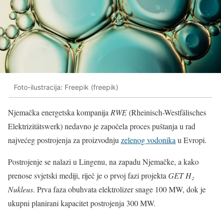
Foto-ilustracija: Freepik (freepik)
Njemačka energetska kompanija
RWE
(Rheinisch-Westfälisches
Elektrizitätswerk) nedavno je započela proces puštanja u rad
najvećeg postrojenja za proizvodnju
zelenog vodonika
u Evropi.
Postrojenje se nalazi u Lingenu, na zapadu Njemačke, a kako
prenose svjetski mediji, riječ je o prvoj fazi projekta
GET H₂
Nukleus
. Prva faza obuhvata elektrolizer snage 100 MW, dok je
ukupni planirani kapacitet postrojenja 300 MW.