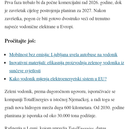
Prva faza trebalo bi da počne komercijalni rad 2026. godine, dok
je završetak cijelog postrojenja planiran za 2027. Nakon
završetka, pogon će biti gotovo dvostruko veći od trenutno
najveće vodonične elektrane u Evropi.
Pročitajte još:
Mobilnost bez emisija: Ljubljana uvela autobuse na vodonik
Inovativni materijali: efikasnija proizvodnja zelenog vodonika iz
sunčeve svjetlosti
Kako vodonik mijenja elektroenergetski sistem u EU?
Zeleni vodonik, prema dugoročnom ugovoru, isporučivaće se
kompaniji TotalEnergies u istočnoj Njemačkoj, a radi toga se
gradi nova hidrogen mreža duga 600 kilometara. Od 2030. godine
planirana je isporuka od oko 30.000 tona godišnje.
Rafinerija u Leuni, kojom upravlja
TotalEnergies
, danas