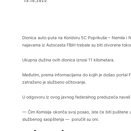
Facebook
X
WhatsApp
Dionica auto-puta na Koridoru 5C Poprikuše – Nemila i 
najavama iz Autocesta FBiH trebale su biti otvorene tok
Ukupna dužina ovih dionica iznosi 11 kilometara.
Međutim, prema informacijama do kojih je došao portal F
zatraženo je službeno očitovanje.
U odgovoru iz ovog javnog federalnog preduzeća naveli su
— Čim Komisija okonča svoj posao, iste će biti puštene 
službenog saopštenja — poručili su oni.