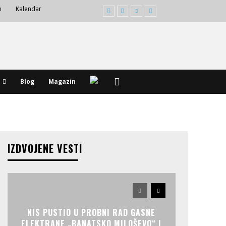
m
Kalendar
Blog
Magazin
IZDVOJENE VESTI
NIS PUSTIO U PROBNI RAD GASNE
ELEKTRANE „BANATSKO MILOŠEVO“ I