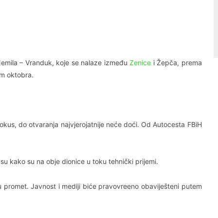
Linkedin
Viber
Nemila – Vranduk, koje se nalaze između
Zenice
i Žepča, prema
om oktobra.
okus, do otvaranja najvjerojatnije neće doći. Od Autocesta FBiH
 kako su na obje dionice u toku tehnički prijemi.
u promet. Javnost i mediji biće pravovreeno obaviješteni putem