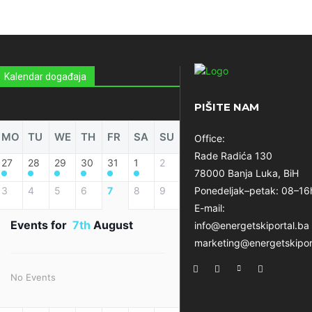
Kalendar događaja
PIŠITE NAM
MO
TU
WE
TH
FR
SA
SU
Office:
Rade Radića 130
27
28
29
30
31
1
2
78000 Banja Luka, BiH
3
4
5
6
7
8
9
Ponedeljak–petak: 08–16
E-mail:
Events for
7th
August
info@energetskiportal.ba
marketing@energetskipor
No Events