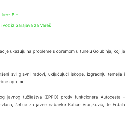
 kroz BiH
ki voz iz Sarajeva za Vareš
macije ukazuju na probleme s opremom u tunelu Golubinja, koji je
eni svi glavni radovi, uključujući iskope, izgradnju temelja i
trebne opreme.
skog javnog tužilaštva (EPPO) protiv funkcionera Autocesta –
evlana, šefice za javne nabavke Katice Vranjković, te Erdala