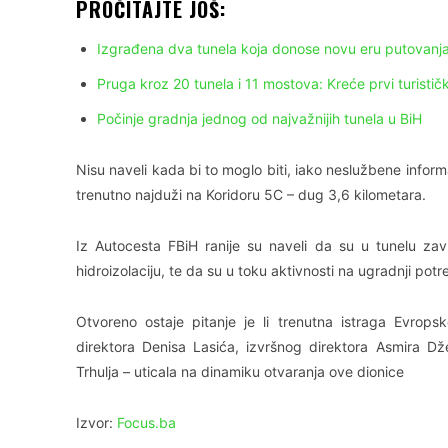
PROČITAJTE JOŠ:
Izgrađena dva tunela koja donose novu eru putovanja
Pruga kroz 20 tunela i 11 mostova: Kreće prvi turistič
Počinje gradnja jednog od najvažnijih tunela u BiH
Nisu naveli kada bi to moglo biti, iako neslužbene infor
trenutno najduži na Koridoru 5C – dug 3,6 kilometara.
Iz Autocesta FBiH ranije su naveli da su u tunelu završ
hidroizolaciju, te da su u toku aktivnosti na ugradnji po
Otvoreno ostaje pitanje je li trenutna istraga Evrop
direktora Denisa Lasića, izvršnog direktora Asmira Dž
Trhulja – uticala na dinamiku otvaranja ove dionice
Izvor:
Focus.ba