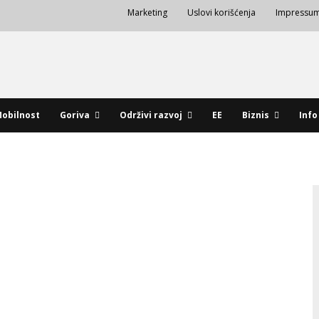
Marketing
Uslovi korišćenja
Impressu
obilnost
Goriva
Održivi razvoj
EE
Biznis
Info