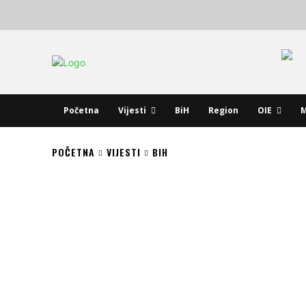
Početna
Vijesti
BiH
Region
OIE
M
POČETNA
VIJESTI
BIH