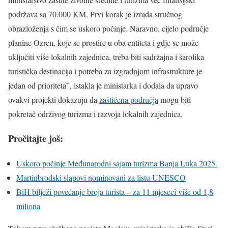
podržava sa 70.000 KM. Prvi korak je izrada stručnog
obrazloženja s čim se uskoro počinje. Naravno, cijelo područje
planine Ozren, koje se prostire u oba entiteta i gdje se može
uključiti više lokalnih zajednica, treba biti sadržajna i šarolika
turistička destinacija i potreba za izgradnjom infrastrukture je
jedan od prioriteta”, istakla je ministarka i dodala da upravo
ovakvi projekti dokazuju da
zaštićena područja
mogu biti
pokretač održivog turizma i razvoja lokalnih zajednica.
Pročitajte još:
Uskoro počinje Međunarodni sajam turizma Banja Luka 2025.
Martinbrodski slapovi nominovani za listu UNESCO
BiH bilježi povećanje broja turista – za 11 mjeseci više od 1,8
miliona