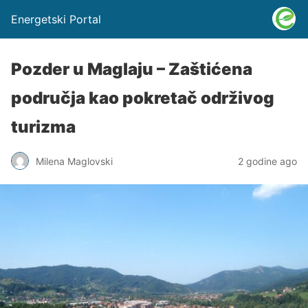
Energetski Portal
Pozder u Maglaju – Zaštićena
područja kao pokretač održivog
turizma
Milena Maglovski
2 godine ago