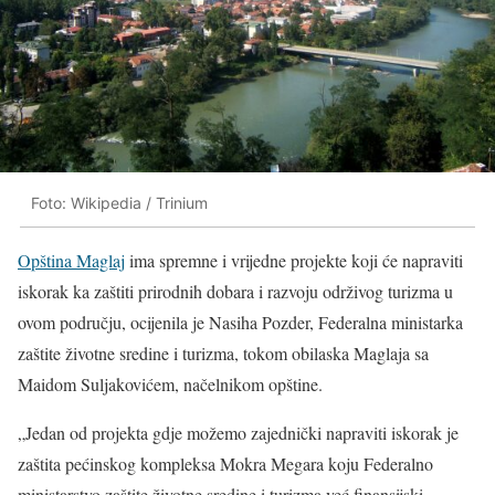
Foto: Wikipedia / Trinium
Opština Maglaj
ima spremne i vrijedne projekte koji će napraviti
iskorak ka zaštiti prirodnih dobara i razvoju održivog turizma u
ovom području, ocijenila je Nasiha Pozder, Federalna ministarka
zaštite životne sredine i turizma, tokom obilaska Maglaja sa
Maidom Suljakovićem, načelnikom opštine.
„Jedan od projekta gdje možemo zajednički napraviti iskorak je
zaštita pećinskog kompleksa Mokra Megara koju Federalno
ministarstvo zaštite životne sredine i turizma već finansijski