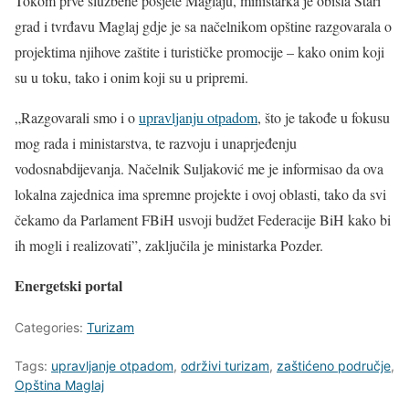
Tokom prve službene posjete Maglaju, ministarka je obišla Stari
grad i tvrđavu Maglaj gdje je sa načelnikom opštine razgovarala o
projektima njihove zaštite i turističke promocije – kako onim koji
su u toku, tako i onim koji su u pripremi.
„Razgovarali smo i o
upravljanju otpadom
, što je takođe u fokusu
mog rada i ministarstva, te razvoju i unaprjeđenju
vodosnabdijevanja. Načelnik Suljaković me je informisao da ova
lokalna zajednica ima spremne projekte i ovoj oblasti, tako da svi
čekamo da Parlament FBiH usvoji budžet Federacije BiH kako bi
ih mogli i realizovati”, zaključila je ministarka Pozder.
Energetski portal
Categories:
Turizam
Tags:
upravljanje otpadom
,
održivi turizam
,
zaštićeno područje
,
Opština Maglaj