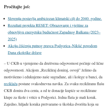
Pročitajte još:
Slovenija postavlja ambiciozan klimatski cilj do 2040. godine.
Rezultati projekta RESET: Obrazovanje i vještine za
obnovljivu energetsku budućnost Zapadnog Balkana (2023–
2025)
Akcija čišćenja putnog pravca Podgorica–Nikšić povodom
Dana ekološke države
– U CKB-u vjerujemo da društvena odgovornost počinje od lične
odgovornosti. Akcijom „Recikliraj doniraj, osvoji” želimo da
motivišemo i edukujemo naše sugrađane, ali i kolege u banci, da
reciklaža
postane svakodnevna navika. Za svaku recikliranu flašu
CKB donira dva centa, a od te donacije kupiće se reciklirane
klupe za škole i vrtiće u Podgorici. Jedna flaša je mali korak.
Zajedno, hiljade koraka pretvaramo u školska dvorišta koja su