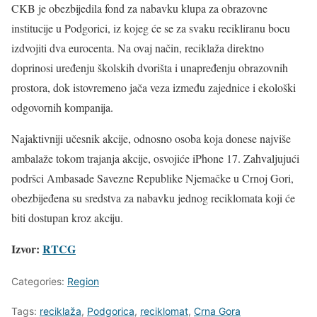
CKB je obezbijedila fond za nabavku klupa za obrazovne
institucije u Podgorici, iz kojeg će se za svaku recikliranu bocu
izdvojiti dva eurocenta. Na ovaj način, reciklaža direktno
doprinosi uređenju školskih dvorišta i unapređenju obrazovnih
prostora, dok istovremeno jača veza između zajednice i ekološki
odgovornih kompanija.
Najaktivniji učesnik akcije, odnosno osoba koja donese najviše
ambalaže tokom trajanja akcije, osvojiće iPhone 17. Zahvaljujući
podršci Ambasade Savezne Republike Njemačke u Crnoj Gori,
obezbijeđena su sredstva za nabavku jednog reciklomata koji će
biti dostupan kroz akciju.
Izvor:
RTCG
Categories:
Region
Tags:
reciklaža
,
Podgorica
,
reciklomat
,
Crna Gora