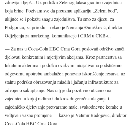
zdravija i ljepša. Uz podršku Zelenog talasa gradimo zajednicu
koja brine. Pozivam sve da preuzmu aplikaciju „Zeleni bod”,
uključe se i pokažu snagu zajedništva. Tu smo za djecu, za
Podgoricu, za prirodu – rekao je Nemanja Đurašković, direktor
Odjeljenja za marketing, komunikacije i CRM u CKB-u.
— Za nas u Coca-Cola HBC Crna Gora poslovati održivo znači
djelovati konkretnim i mjerljivim akcijama. Kroz partnerstva sa
lokalnim akterima i podršku ovakvim inicijativama podstičemo
odgovornu upotrebu ambalaže i ponovno iskorišćenje resursa, uz
stalnu podršku obrazovanju mladih i jačanju infrastrukture za
odvojeno sakupljanje. Naš cilj je da pozitivno utičemo na
zajednicu u kojoj radimo i da kroz dugoročna ulaganja i
zajedničko djelovanje pretvaramo male, svakodnevne korake u
vidljive i važne promjene — kazao je Velimir Radojević, direktor
Coca-Cola HBC Crna Gora.