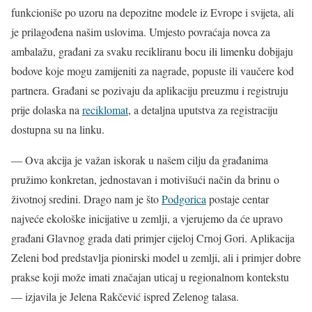
funkcioniše po uzoru na depozitne modele iz Evrope i svijeta, ali
je prilagođena našim uslovima. Umjesto povraćaja novca za
ambalažu, građani za svaku recikliranu bocu ili limenku dobijaju
bodove koje mogu zamijeniti za nagrade, popuste ili vaučere kod
partnera. Građani se pozivaju da aplikaciju preuzmu i registruju
prije dolaska na
reciklomat
, a detaljna uputstva za registraciju
dostupna su na linku.
— Ova akcija je važan iskorak u našem cilju da građanima
pružimo konkretan, jednostavan i motivišući način da brinu o
životnoj sredini. Drago nam je što
Podgorica
postaje centar
najveće ekološke inicijative u zemlji, a vjerujemo da će upravo
građani Glavnog grada dati primjer cijeloj Crnoj Gori. Aplikacija
Zeleni bod predstavlja pionirski model u zemlji, ali i primjer dobre
prakse koji može imati značajan uticaj u regionalnom kontekstu
— izjavila je Jelena Rakčević ispred Zelenog talasa.