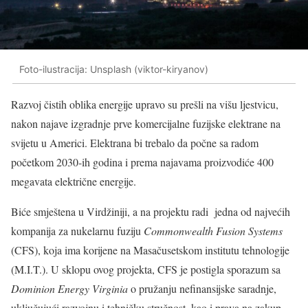
Foto-ilustracija: Unsplash (viktor-kiryanov)
Razvoj čistih oblika energije upravo su prešli na višu ljestvicu,
nakon najave izgradnje prve komercijalne fuzijske elektrane na
svijetu u Americi. Elektrana bi trebalo da počne sa radom
početkom 2030-ih godina i prema najavama proizvodiće 400
megavata električne energije.
Biće smještena u Virdžiniji, a na projektu radi jedna od najvećih
kompanija za nukelarnu fuziju
Commonwealth Fusion Systems
(CFS), koja ima korijene na Masačusetskom institutu tehnologije
(M.I.T.). U sklopu ovog projekta, CFS je postigla sporazum sa
Dominion Energy Virginia
o pružanju nefinansijske saradnje,
uključujući razvojnu i tehničku stručnost, kao i prava na zakup