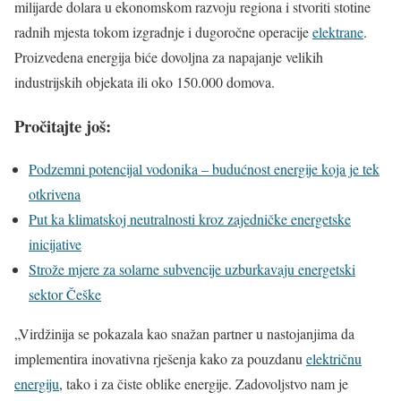
milijarde dolara u ekonomskom razvoju regiona i stvoriti stotine
radnih mjesta tokom izgradnje i dugoročne operacije
elektrane
.
Proizvedena energija biće dovoljna za napajanje velikih
industrijskih objekata ili oko 150.000 domova.
Pročitajte još:
Podzemni potencijal vodonika – budućnost energije koja je tek
otkrivena
Put ka klimatskoj neutralnosti kroz zajedničke energetske
inicijative
Strože mjere za solarne subvencije uzburkavaju energetski
sektor Češke
„Virdžinija se pokazala kao snažan partner u nastojanjima da
implementira inovativna rješenja kako za pouzdanu
električnu
energiju
, tako i za čiste oblike energije. Zadovoljstvo nam je