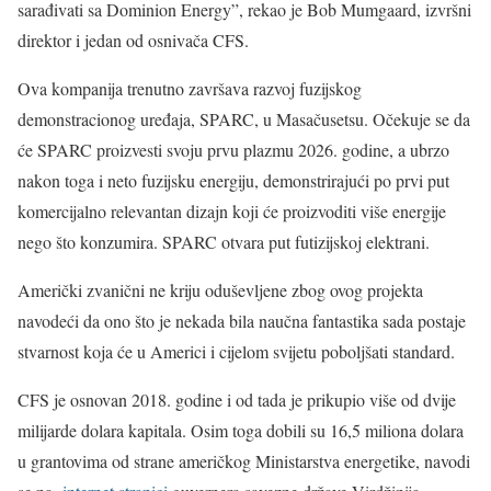
sarađivati sa Dominion Energy”, rekao je Bob Mumgaard, izvršni
direktor i jedan od osnivača CFS.
Ova kompanija trenutno završava razvoj fuzijskog
demonstracionog uređaja, SPARC, u Masačusetsu. Očekuje se da
će SPARC proizvesti svoju prvu plazmu 2026. godine, a ubrzo
nakon toga i neto fuzijsku energiju, demonstrirajući po prvi put
komercijalno relevantan dizajn koji će proizvoditi više energije
nego što konzumira. SPARC otvara put futizijskoj elektrani.
Američki zvanični ne kriju oduševljene zbog ovog projekta
navodeći da ono što je nekada bila naučna fantastika sada postaje
stvarnost koja će u Americi i cijelom svijetu poboljšati standard.
CFS je osnovan 2018. godine i od tada je prikupio više od dvije
milijarde dolara kapitala. Osim toga dobili su 16,5 miliona dolara
u grantovima od strane američkog Ministarstva energetike, navodi