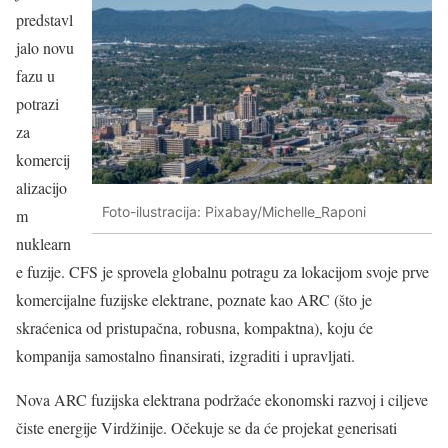
predstavl
jalo novu
fazu u
potrazi
za
komercij
alizacijo
Foto-ilustracija: Pixabay/Michelle_Raponi
m
nuklearn
e fuzije. CFS je sprovela globalnu potragu za lokacijom svoje prve
komercijalne fuzijske elektrane, poznate kao ARC (što je
skraćenica od pristupačna, robusna, kompaktna), koju će
kompanija samostalno finansirati, izgraditi i upravljati.
Nova ARC fuzijska elektrana podržaće ekonomski razvoj i ciljeve
čiste energije Virdžinije. Očekuje se da će projekat generisati