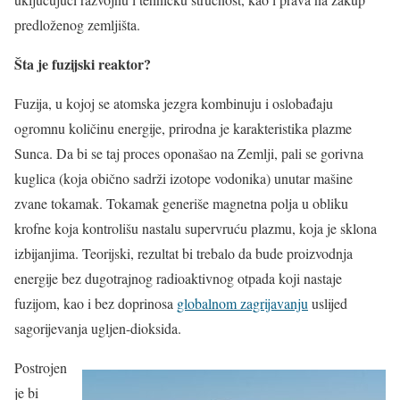
predloženog zemljišta.
Šta je fuzijski reaktor?
Fuzija, u kojoj se atomska jezgra kombinuju i oslobađaju
ogromnu količinu energije, prirodna je karakteristika plazme
Sunca. Da bi se taj proces oponašao na Zemlji, pali se gorivna
kuglica (koja obično sadrži izotope vodonika) unutar mašine
zvane tokamak. Tokamak generiše magnetna polja u obliku
krofne koja kontrolišu nastalu supervruću plazmu, koja je sklona
izbijanjima. Teorijski, rezultat bi trebalo da bude proizvodnja
energije bez dugotrajnog radioaktivnog otpada koji nastaje
fuzijom, kao i bez doprinosa
globalnom zagrijavanju
uslijed
sagorijevanja ugljen-dioksida.
Postrojen
je bi