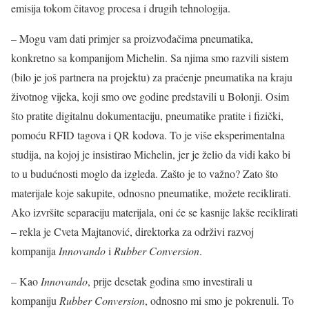
emisija tokom čitavog procesa i drugih tehnologija.
– Mogu vam dati primjer sa proizvođačima pneumatika,
konkretno sa kompanijom Michelin. Sa njima smo razvili sistem
(bilo je još partnera na projektu) za praćenje pneumatika na kraju
životnog vijeka, koji smo ove godine predstavili u Bolonji. Osim
što pratite digitalnu dokumentaciju, pneumatike pratite i fizički,
pomoću RFID tagova i QR kodova. To je više eksperimentalna
studija, na kojoj je insistirao Michelin, jer je želio da vidi kako bi
to u budućnosti moglo da izgleda. Zašto je to važno? Zato što
materijale koje sakupite, odnosno pneumatike, možete reciklirati.
Ako izvršite separaciju materijala, oni će se kasnije lakše reciklirati
– rekla je Cveta Majtanović, direktorka za održivi razvoj
kompanija
Innovando
i
Rubber Conversion
.
– Kao
Innovando
, prije desetak godina smo investirali u
kompaniju
Rubber Conversion
, odnosno mi smo je pokrenuli. To