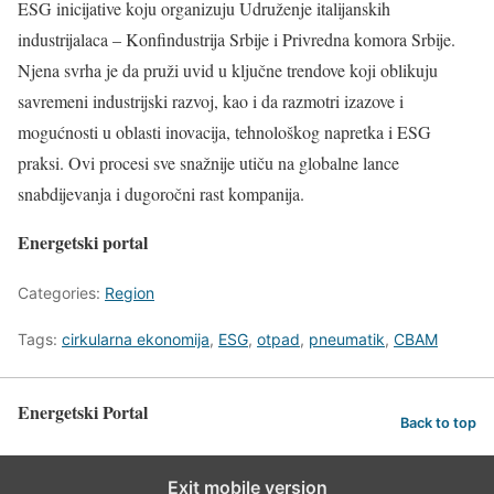
ESG inicijative koju organizuju Udruženje italijanskih
industrijalaca – Konfindustrija Srbije i Privredna komora Srbije.
Njena svrha je da pruži uvid u ključne trendove koji oblikuju
savremeni industrijski razvoj, kao i da razmotri izazove i
mogućnosti u oblasti inovacija, tehnološkog napretka i ESG
praksi. Ovi procesi sve snažnije utiču na globalne lance
snabdijevanja i dugoročni rast kompanija.
Energetski portal
Categories:
Region
Tags:
cirkularna ekonomija
,
ESG
,
otpad
,
pneumatik
,
CBAM
Energetski Portal
Back to top
Exit mobile version