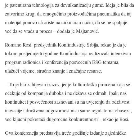
je patentirana tehnologija za devulkanizaciju gume. Ideja je bila da
zatvorimo krug, da omogućimo proizvođačima pneumatika da taj
materijal ponovo iskoriste na cirkularan način, da se ne spaljuje
već da se vraća u proces – dodala je Majtanović.
Romano Rosi, predsjednik Konfindustrije Srbija, rekao je da je
tokom posljednje tri godine Konfindustrija realizovala intenzivan
program radionica i konferencija posvećenih ESG temama,
ulažući vrijeme, stručno znanje i značajne resurse.
– To je bio zahtjevan izazov, jer je kulturološka promena koja se
očekuje od kompanija duboka i ne dešava se odmah. Ipak, naš
kontinuitet i posvećenost zasnovani su na uvjerenju da održivost,
inovacije i društvena odgovornost nisu samo regulatorna obaveza,
već ključni pokretači dugoročne konkurentnosti – rekao je Rosi.
Ova konferencija predstavlja treće godišnje izdanje zajedničke