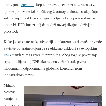
upravljanja
otpadom
, koji od proizvođača traži odgovornost za
njihove proizvode tokom čitavog životnog ciklusa. To uključuje
sakupljanje, reciklažu i odlaganje otpada kada proizvod nije u
upotrebi. EPR ima za cilj da podrži razvoj dizajna održivijih
proizvoda.
Kako je istaknuto na konferenciji, konkurentnost domaće privrede
zavisiće od brzine kojom će se efikasno uskladiti sa evropskim
ESG
standardima i zelenim propisima. Zbog toga je pokretanje
srpsko-italijanskog EPR ekosistema važan korak prema
modernijem, odgovornijem i globalno konkurentnom
industrijskom razvoju.
Mihailo
Vesović,
zamjenik
predsjedni