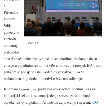
ka
Privredne
komore
Srbije,
govoreći o
važnosti
Foto: EP
ubrzanog
prilagođav
anja domaće industrije evropskim standardima, istakao je da su
emisije u pojedinim sektorima više u odnosu na prosjek EU. Tom
prilikom je podsjetio i na uvođenje evropskog CBAM
mehanizma, koji dodatno motiviše brže usklađivanje.
Kompanija
Innovando
podržava proizvođače pneumatika i širi
industrijski sektor kroz unaprijeđenje servisa za sakupljanje
otpada, razvoj digitalnih i AI sistema za praćenje i mjerenje
CO₂