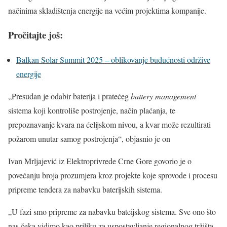
načinima skladištenja energije na većim projektima kompanije.
Pročitajte još:
Balkan Solar Summit 2025 – oblikovanje budućnosti održive
energije
„Presudan je odabir baterija i pratećeg
battery management
sistema koji kontroliše postrojenje, način plaćanja, te
prepoznavanje kvara na ćelijskom nivou, a kvar može rezultirati
požarom unutar samog postrojenja“, objasnio je on
Ivan Mrljajević iz Elektroprivrede Crne Gore govorio je o
povećanju broja prozumjera kroz projekte koje sprovode i procesu
pripreme tendera za nabavku baterijskih sistema.
„U fazi smo pripreme za nabavku bateijskog sistema. Sve ono što
nas čeka vidimo kao priliku za uspostavljanje regionalnog tržišta