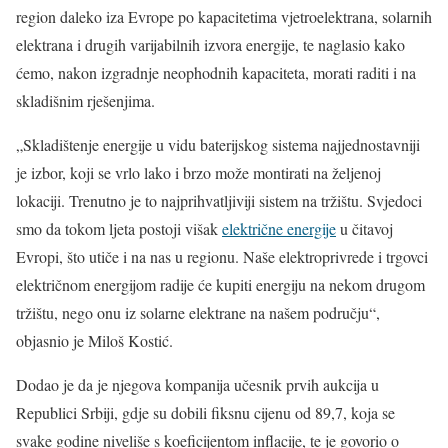
region daleko iza Evrope po kapacitetima vjetroelektrana, solarnih
elektrana i drugih varijabilnih izvora energije, te naglasio kako
ćemo, nakon izgradnje neophodnih kapaciteta, morati raditi i na
skladišnim rješenjima.
„Skladištenje energije u vidu baterijskog sistema najjednostavniji
je izbor, koji se vrlo lako i brzo može montirati na željenoj
lokaciji. Trenutno je to najprihvatljiviji sistem na tržištu. Svjedoci
smo da tokom ljeta postoji višak
električne energije
u čitavoj
Evropi, što utiče i na nas u regionu. Naše elektroprivrede i trgovci
električnom energijom radije će kupiti energiju na nekom drugom
tržištu, nego onu iz solarne elektrane na našem području“,
objasnio je Miloš Kostić.
Dodao je da je njegova kompanija učesnik prvih aukcija u
Republici Srbiji, gdje su dobili fiksnu cijenu od 89,7, koja se
svake godine niveliše s koeficijentom inflacije, te je govorio o