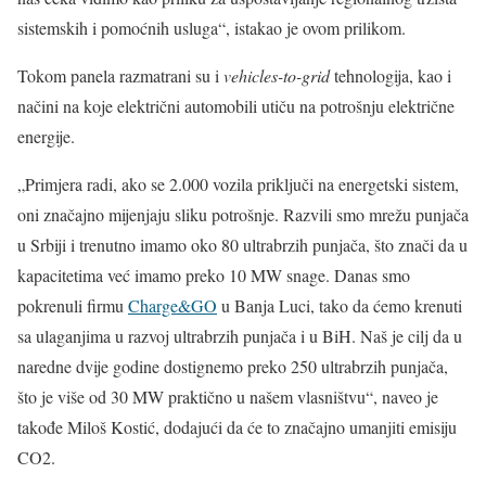
sistemskih i pomoćnih usluga“, istakao je ovom prilikom.
Tokom panela razmatrani su i
vehicles-to-grid
tehnologija, kao i
načini na koje električni automobili utiču na potrošnju električne
energije.
„Primjera radi, ako se 2.000 vozila priključi na energetski sistem,
oni značajno mijenjaju sliku potrošnje. Razvili smo mrežu punjača
u Srbiji i trenutno imamo oko 80 ultrabrzih punjača, što znači da u
kapacitetima već imamo preko 10 MW snage. Danas smo
pokrenuli firmu
Charge&GO
u Banja Luci, tako da ćemo krenuti
sa ulaganjima u razvoj ultrabrzih punjača i u BiH. Naš je cilj da u
naredne dvije godine dostignemo preko 250 ultrabrzih punjača,
što je više od 30 MW praktično u našem vlasništvu“, naveo je
takođe Miloš Kostić, dodajući da će to značajno umanjiti emisiju
CO2.