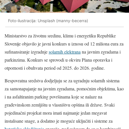
Foto-ilustracija: Unsplash (manny-becerra)
Ministarstvo za životnu sredinu, klimu i energetiku Republike
Slovenije objavilo je javni konkurs u iznosu od 12 miliona eura za
sufinansiranje izgradnje
solarnih elektrana
na javnim zgradama i
parkinzima. Konkurs se sprovodi u okviru Plana oporavka i
otpornosti i obuhvata period od 2025. do 2026. godine.
Bespovratna sredstva dodjeljuju se za ugradnju solarnih sistema
za samonapajanje na javnim zgradama, pomoćnim objektima, kao
i na asfaltiranim parking površinama koje se nalaze na
građevinskom zemljištu u vlasništvu opština ili države. Svaki
pojedinačni projekat mora imati najmanje jedan megavat
instalisane snage, a dodatno je moguće uključiti i sisteme za
baterijsko skladištenje
energije, pod uslovom da su u kombinaciji