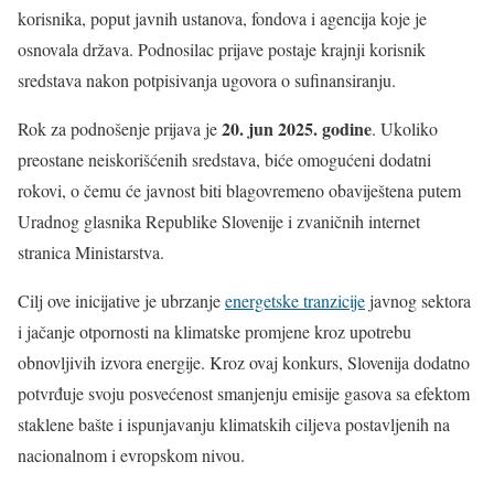
korisnika, poput javnih ustanova, fondova i agencija koje je
osnovala država. Podnosilac prijave postaje krajnji korisnik
sredstava nakon potpisivanja ugovora o sufinansiranju.
20. jun 2025. godine
Rok za podnošenje prijava je
. Ukoliko
preostane neiskorišćenih sredstava, biće omogućeni dodatni
rokovi, o čemu će javnost biti blagovremeno obaviještena putem
Uradnog glasnika Republike Slovenije i zvaničnih internet
stranica Ministarstva.
Cilj ove inicijative je ubrzanje
energetske tranzicije
javnog sektora
i jačanje otpornosti na klimatske promjene kroz upotrebu
obnovljivih izvora energije. Kroz ovaj konkurs, Slovenija dodatno
potvrđuje svoju posvećenost smanjenju emisije gasova sa efektom
staklene bašte i ispunjavanju klimatskih ciljeva postavljenih na
nacionalnom i evropskom nivou.