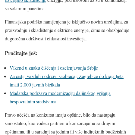
sa solarnim panelima.
Finansijska podrška namijenjena je isključivo novim uređajima za
proizvodnju i skladištenje električne energije, čime se obezbjeđuje
dugoročna održivost i efikasnost investicija.
Pročitajte još:
Vikend u znaku čišćenja i ozelenjavanja Srbije
Za čistiji vazduh i održivi saobraćaj: Zagreb će do kraja ljeta
imati 2.000 javnih bicikala
Mađarska podržava modernizaciju daljinskog grijanja
bespovratnim sredstvima
Pravo učešća na konkursu imaju opštine, bilo da nastupaju
samostalno, kao vodeći partneri u konzorcijumu sa drugim
opštinama, ili u saradnji sa jednim ili više indirektnih budžetskih