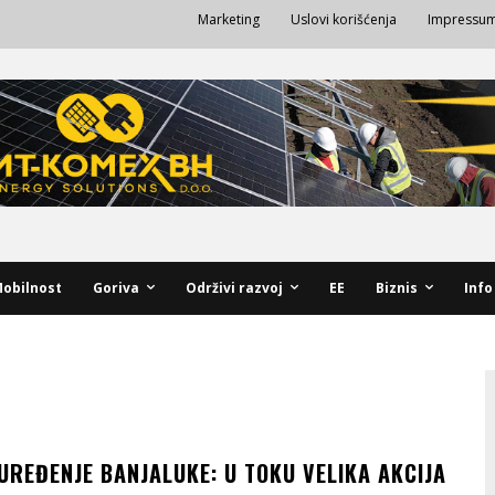
Marketing
Uslovi korišćenja
Impressu
obilnost
Goriva
Održivi razvoj
EE
Biznis
Info
UREĐENJE BANJALUKE: U TOKU VELIKA AKCIJA