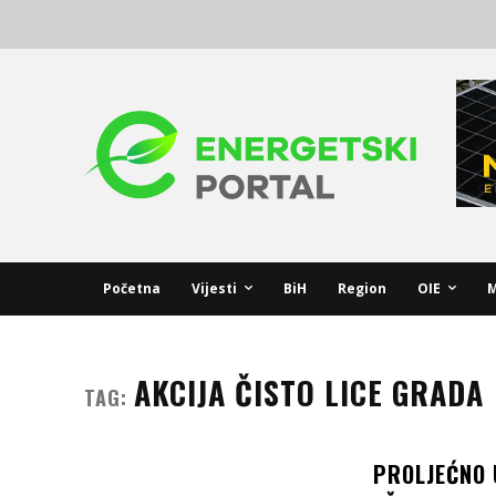
Početna
Vijesti
BiH
Region
OIE
M
AKCIJA ČISTO LICE GRADA
TAG:
PROLJEĆNO 