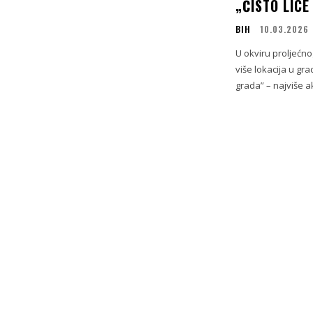
„ČISTO LIC
BIH
10.03.2026
U okviru proljećn
više lokacija u gra
grada” – najviše ak