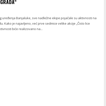
E GRADA“
og uređenja Banjaluke, sve nadležne ekipe pojačale su aktivnosti na
du. Kako je najavljeno, već prve sedmice velike akcije „Čisto lice
tivnosti biće realizovano na...