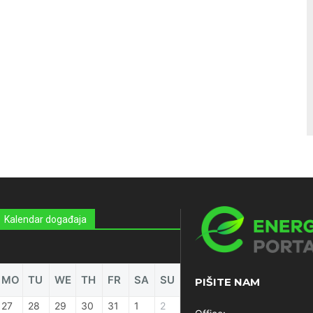
Kalendar događaja
MO
TU
WE
TH
FR
SA
SU
PIŠITE NAM
27
28
29
30
31
1
2