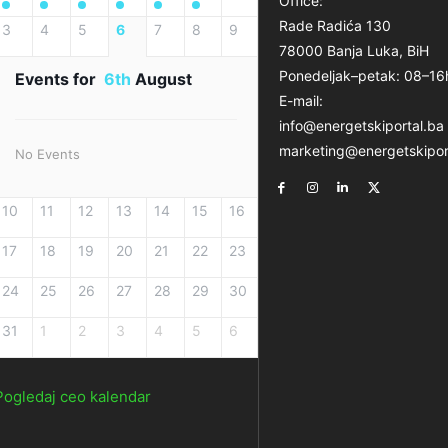
Office:
Rade Radića 130
3
4
5
6
7
8
9
78000 Banja Luka, BiH
Ponedeljak–petak: 08–16
Events for
6th
August
E-mail:
info@energetskiportal.ba
marketing@energetskipor
No Events
10
11
12
13
14
15
16
17
18
19
20
21
22
23
24
25
26
27
28
29
30
31
1
2
3
4
5
6
Pogledaj ceo kalendar