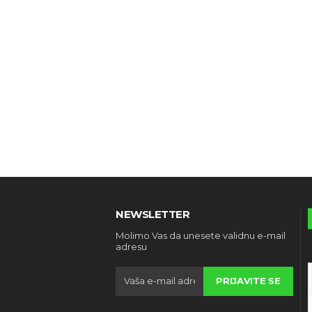
NEWSLETTER
Molimo Vas da unesete validnu e-mail
adresu
PRIJAVITE SE