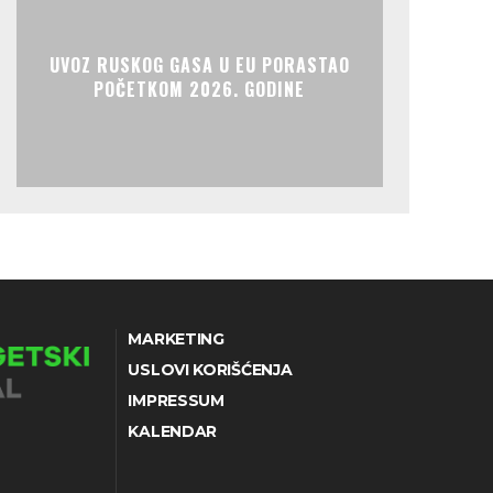
UVOZ RUSKOG GASA U EU PORASTAO
POČETKOM 2026. GODINE
MARKETING
USLOVI KORIŠĆENJA
IMPRESSUM
KALENDAR