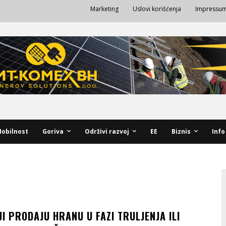
Marketing
Uslovi korišćenja
Impressu
obilnost
Goriva
Održivi razvoj
EE
Biznis
Info
I PRODAJU HRANU U FAZI TRULJENJA ILI