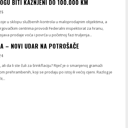
OGU BITI KAŽNJENI DO 100.000 KM
25
koje u sklopu službenih kontrola u maloprodajnim objektima, a
rgovačkim centrima provodi Federalni inspektorat za hranu,
java prodaje voća i povrća u početnoj fazi truljenja...
JA – NOVI UDAR NA POTROŠAČE
24
i, ali da li ste čuli za šrinkflaciju? Riječ je o smanjenoj gramaži
m prehrambenih, koji se prodaju po istoj ili većoj cijeni. Razlog je
t...