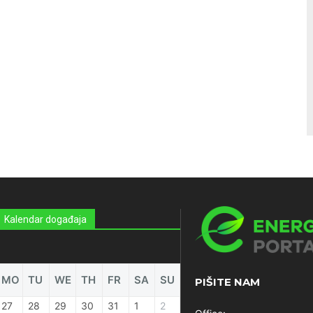
Kalendar događaja
MO
TU
WE
TH
FR
SA
SU
PIŠITE NAM
27
28
29
30
31
1
2