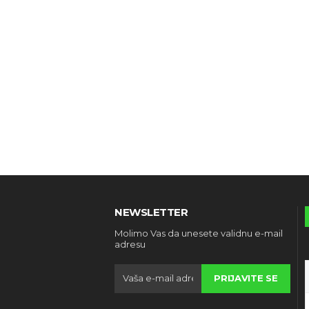
NEWSLETTER
Molimo Vas da unesete validnu e-mail
adresu
PRIJAVITE SE