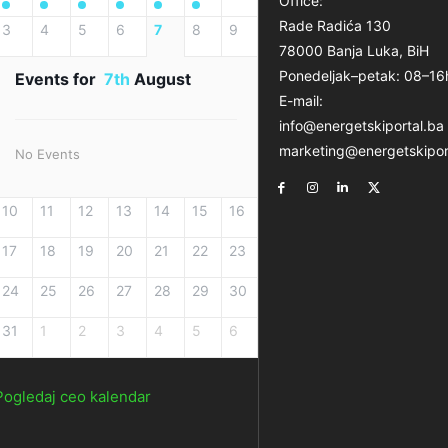
Office:
Rade Radića 130
3
4
5
6
7
8
9
78000 Banja Luka, BiH
Ponedeljak–petak: 08–16
Events for
7th
August
E-mail:
info@energetskiportal.ba
marketing@energetskipor
No Events
10
11
12
13
14
15
16
17
18
19
20
21
22
23
24
25
26
27
28
29
30
31
1
2
3
4
5
6
Pogledaj ceo kalendar