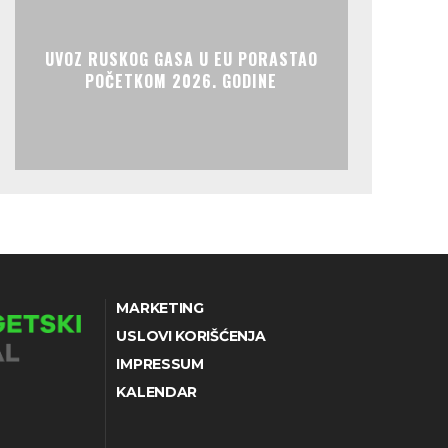
UVOZ RUSKOG GASA U EU PORASTAO
POČETKOM 2026. GODINE
MARKETING
USLOVI KORIŠĆENJA
IMPRESSUM
KALENDAR