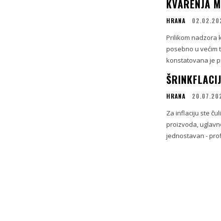
KVARENJA M
HRANA
02.02.20
Prilikom nadzora 
posebno u većim t
konstatovana je po
ŠRINKFLACI
HRANA
20.07.20
Za inflaciju ste čul
proizvoda, uglavno
jednostavan - profi