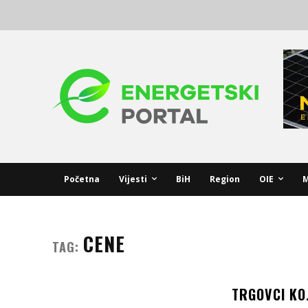
Početna
Vijesti
BiH
Region
OIE
M
CENE
TAG:
TRGOVCI KOJ