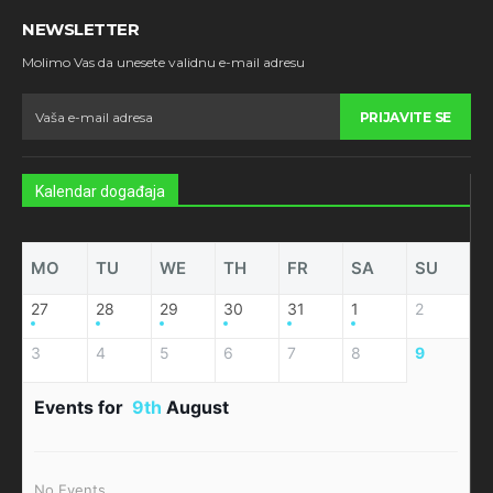
NEWSLETTER
Molimo Vas da unesete validnu e-mail adresu
PRIJAVITE SE
Kalendar događaja
MO
TU
WE
TH
FR
SA
SU
27
28
29
30
31
1
2
3
4
5
6
7
8
9
Events for
9th
August
No Events