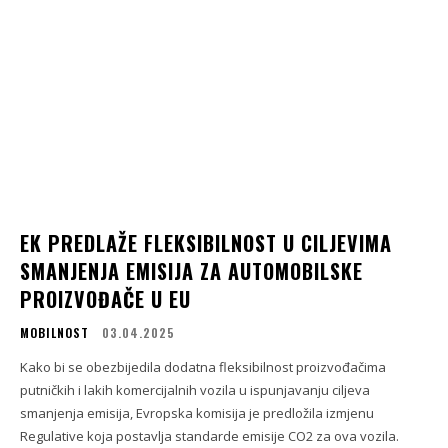
EK PREDLAŽE FLEKSIBILNOST U CILJEVIMA
SMANJENJA EMISIJA ZA AUTOMOBILSKE
PROIZVOĐAČE U EU
MOBILNOST
03.04.2025
Kako bi se obezbijedila dodatna fleksibilnost proizvođačima
putničkih i lakih komercijalnih vozila u ispunjavanju ciljeva
smanjenja emisija, Evropska komisija je predložila izmjenu
Regulative koja postavlja standarde emisije CO2 za ova vozila.