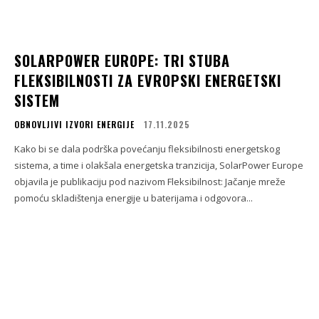
SOLARPOWER EUROPE: TRI STUBA
FLEKSIBILNOSTI ZA EVROPSKI ENERGETSKI
SISTEM
OBNOVLJIVI IZVORI ENERGIJE
17.11.2025
Kako bi se dala podrška povećanju fleksibilnosti energetskog
sistema, a time i olakšala energetska tranzicija, SolarPower Europe
objavila je publikaciju pod nazivom Fleksibilnost: Jačanje mreže
pomoću skladištenja energije u baterijama i odgovora...