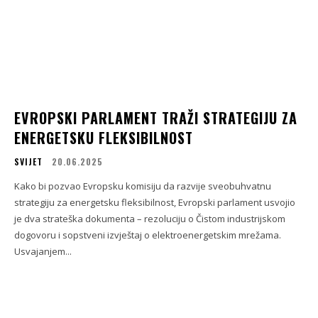
EVROPSKI PARLAMENT TRAŽI STRATEGIJU ZA
ENERGETSKU FLEKSIBILNOST
SVIJET
20.06.2025
Kako bi pozvao Evropsku komisiju da razvije sveobuhvatnu
strategiju za energetsku fleksibilnost, Evropski parlament usvojio
je dva strateška dokumenta – rezoluciju o Čistom industrijskom
dogovoru i sopstveni izvještaj o elektroenergetskim mrežama.
Usvajanjem...