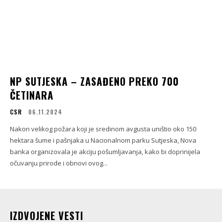
NP SUTJESKA – ZASAĐENO PREKO 700
ČETINARA
CSR
06.11.2024
Nakon velikog požara koji je sredinom avgusta uništio oko 150
hektara šume i pašnjaka u Nacionalnom parku Sutjeska, Nova
banka organizovala je akciju pošumljavanja, kako bi doprinijela
očuvanju prirode i obnovi ovog...
IZDVOJENE VESTI