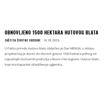
OBNOVLJENO 1500 HEKTARA HUTOVOG BLATA
ZAŠTITA ŽIVOTNE SREDINE
14.10.2025
U Parku prirode Hutovo blato obilježen je Dan MERLIN, u sklopu
projekta koji je doveo do obnove gotovo 1500 hektara jednog od
najvažnijih močvarnih područja u Bosni i Hercegovini. Hutovo blato,
koje ima kapacitet skladištenja ugljenika...