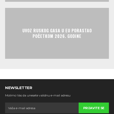
UVOZ RUSKOG GASA U EU PORASTAO
POČETKOM 2026. GODINE
NEWSLETTER
Molimo Vas da unesete validnu e-mail adresu
PRIJAVITE SE