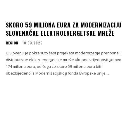
SKORO 59 MILIONA EURA ZA MODERNIZACIJU
SLOVENAČKE ELEKTROENERGETSKE MREŽE
REGION
10.03.2026
U Sloveniji je pokrenuto šest projekata modernizacije prenosne i
distributivne elektroenergetske mreže ukupne vrijednosti gotovo
174 miliona eura, od čega će skoro 59 miliona eura biti
obezbijeđeno iz Modernizacijskog fonda Evropske unije....