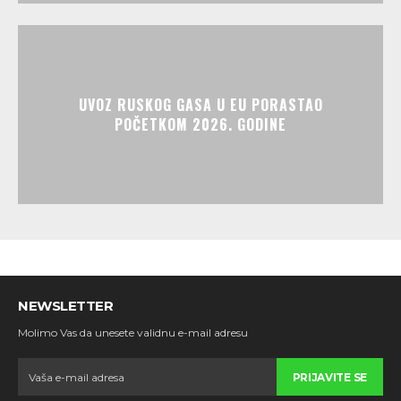
UVOZ RUSKOG GASA U EU PORASTAO
POČETKOM 2026. GODINE
NEWSLETTER
Molimo Vas da unesete validnu e-mail adresu
PRIJAVITE SE