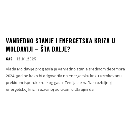
VANREDNO STANJE I ENERGETSKA KRIZA U
MOLDAVIJI – ŠTA DALJE?
GAS
12.01.2025
Vlada Moldavije proglasila je vanredno stanje sredinom decembra
2024. godine kako bi odgovorila na energetsku krizu uzrokovanu
prekidom isporuke ruskog gasa. Zemlja se našla u ozbiljnoj
energetskoj krizi izazvanoj odlukom u Ukrajini da...