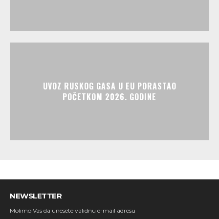
UVOZ RUSKOG GASA U EU PORASTAO
POČETKOM 2026. GODINE
NEWSLETTER
Molimo Vas da unesete validnu e-mail adresu