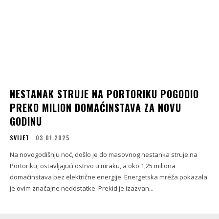
NESTANAK STRUJE NA PORTORIKU POGODIO
PREKO MILION DOMAĆINSTAVA ZA NOVU
GODINU
SVIJET
03.01.2025
Na novogodišnju noć, došlo je do masovnog nestanka struje na
Portoriku, ostavljajući ostrvo u mraku, a oko 1,25 miliona
domaćinstava bez električne energije. Energetska mreža pokazala
je ovim značajne nedostatke. Prekid je izazvan...