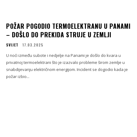
POŽAR POGODIO TERMOELEKTRANU U PANAMI
– DOŠLO DO PREKIDA STRUJE U ZEMLJI
SVIJET
17.03.2025
U noći između subote i nedjelje na Panami je došlo do kvara u
privatnoj termoelektrani što je izazvalo probleme širom zemlje u
snabdijevanju električnom energijom. Incident se dogodio kada je
požar izbio...