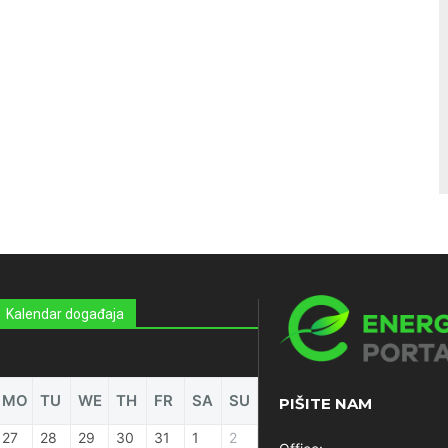
Kalendar događaja
MO
TU
WE
TH
FR
SA
SU
PIŠITE NAM
27
28
29
30
31
1
2