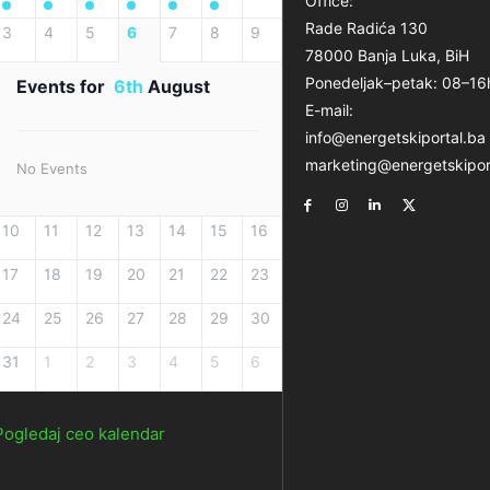
Office:
Rade Radića 130
3
4
5
6
7
8
9
78000 Banja Luka, BiH
Ponedeljak–petak: 08–16
Events for
6th
August
E-mail:
info@energetskiportal.ba
marketing@energetskipor
No Events
10
11
12
13
14
15
16
17
18
19
20
21
22
23
24
25
26
27
28
29
30
31
1
2
3
4
5
6
Pogledaj ceo kalendar