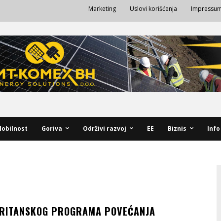
Marketing
Uslovi korišćenja
Impressu
obilnost
Goriva
Održivi razvoj
EE
Biznis
Info
BRITANSKOG PROGRAMA POVEĆANJA