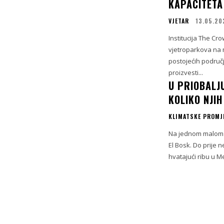
KAPACITETA
VJETAR
13.05.20
Institucija The Cr
vjetroparkova na 
postojećih područj
proizvesti...
U PRIOBALJU
KOLIKO NJI
KLIMATSKE PROMJ
Na jednom malom p
El Bosk. Do prije n
hvatajući ribu u M