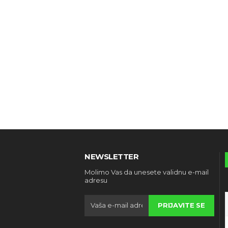
NEWSLETTER
Molimo Vas da unesete validnu e-mail
adresu
PRIJAVITE SE