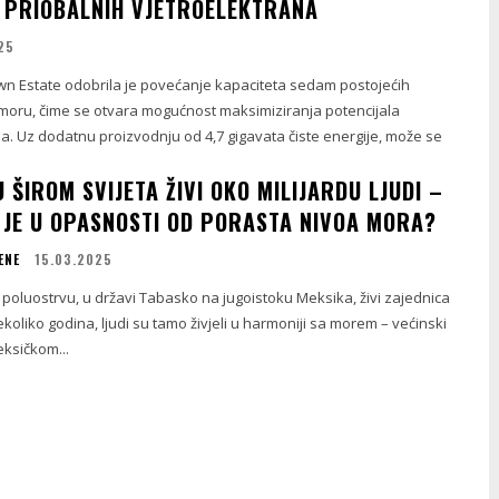
 PRIOBALNIH VJETROELEKTRANA
25
own Estate odobrila je povećanje kapaciteta sedam postojećih
moru, čime se otvara mogućnost maksimiziranja potencijala
a. Uz dodatnu proizvodnju od 4,7 gigavata čiste energije, može se
 ŠIROM SVIJETA ŽIVI OKO MILIJARDU LJUDI –
H JE U OPASNOSTI OD PORASTA NIVOA MORA?
ENE
15.03.2025
oluostrvu, u državi Tabasko na jugoistoku Meksika, živi zajednica
ekoliko godina, ljudi su tamo živjeli u harmoniji sa morem – većinski
eksičkom...