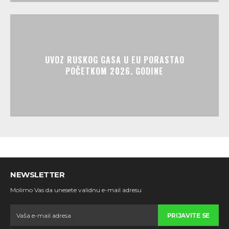
UVOZ RUSKOG GASA U EU PORASTAO
POČETKOM 2026. GODINE
NEWSLETTER
Molimo Vas da unesete validnu e-mail adresu
PRIJAVITE SE