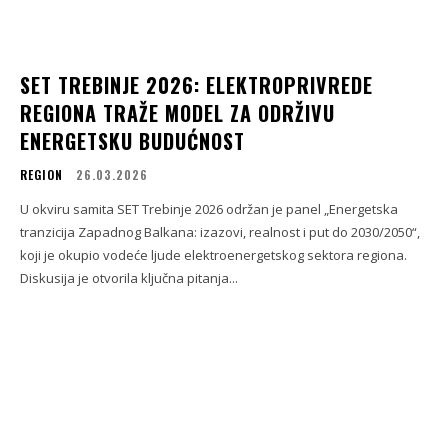
SET TREBINJE 2026: ELEKTROPRIVREDE
REGIONA TRAŽE MODEL ZA ODRŽIVU
ENERGETSKU BUDUĆNOST
REGION
26.03.2026
U okviru samita SET Trebinje 2026 održan je panel „Energetska
tranzicija Zapadnog Balkana: izazovi, realnost i put do 2030/2050“,
koji je okupio vodeće ljude elektroenergetskog sektora regiona.
Diskusija je otvorila ključna pitanja...