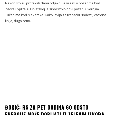
Nakon što su proteklih dana odjeknule vijesti o požarima kod
Zadra i Splita, u Hrvatskoj je sinoć izbio novi požar u Gornjim
Tučepima kod Makarske. Kako javlja zagrebački "Index", vatrena
linija, duga četiri...
ĐOKIĆ: RS ZA PET GODINA 60 ODSTO
ENERGIJE MOŽE DOBIJATI IZ ZELENIH IZVORA