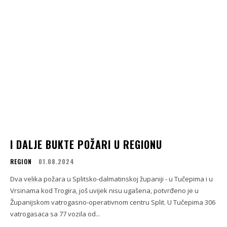
I DALJE BUKTE POŽARI U REGIONU
REGION
01.08.2024
Dva velika požara u Splitsko-dalmatinskoj županiji - u Tučepima i u
Vrsinama kod Trogira, još uvijek nisu ugašena, potvrđeno je u
Županijskom vatrogasno-operativnom centru Split. U Tučepima 306
vatrogasaca sa 77 vozila od...