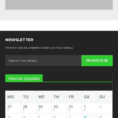
NEWSLETTER
Molimo Vas da unesete validnu e-mail adresu
PRIJAVITE SE
Kalendar događaja
MO
TU
WE
TH
FR
SA
SU
27
28
29
30
31
1
2
3
4
5
6
7
8
9