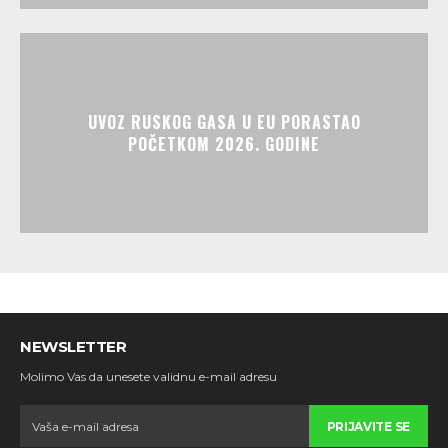
UVOZ RUSKOG GASA U EU PORASTAO
POČETKOM 2026. GODINE
NEWSLETTER
Molimo Vas da unesete validnu e-mail adresu
PRIJAVITE SE