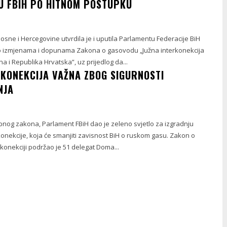
 FBIH PO HITNOM POSTUPKU
osne i Hercegovine utvrdila je i uputila Parlamentu Federacije BiH
o izmjenama i dopunama Zakona o gasovodu „Južna interkonekcija
a i Republika Hrvatska”, uz prijedlog da...
RKONEKCIJA VAŽNA ZBOG SIGURNOSTI
NJA
nog zakona, Parlament FBiH dao je zeleno svjetlo za izgradnju
onekcije, koja će smanjiti zavisnost BiH o ruskom gasu. Zakon o
rkonekciji podržao je 51 delegat Doma...