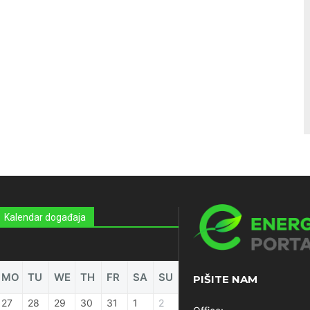
Kalendar događaja
MO
TU
WE
TH
FR
SA
SU
PIŠITE NAM
27
28
29
30
31
1
2