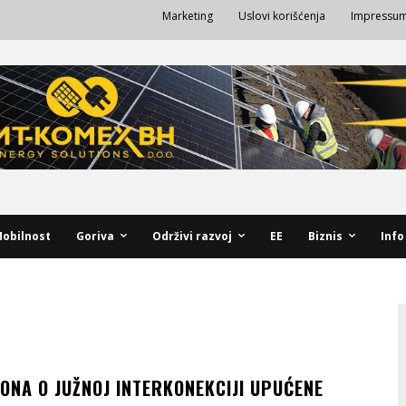
Marketing
Uslovi korišćenja
Impressu
obilnost
Goriva
Održivi razvoj
EE
Biznis
Info
KONA O JUŽNOJ INTERKONEKCIJI UPUĆENE