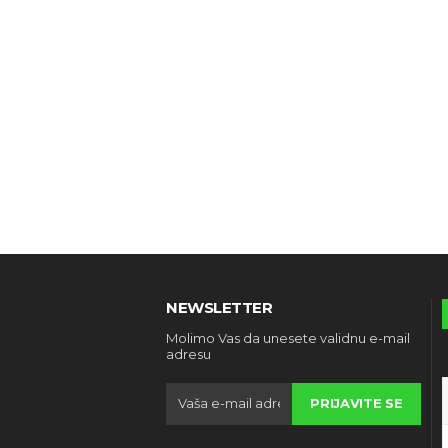
NEWSLETTER
Molimo Vas da unesete validnu e-mail
adresu
PRIJAVITE SE