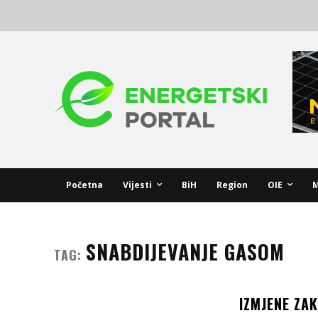
Početna
Vijesti
BiH
Region
OIE
M
SNABDIJEVANJE GASOM
TAG:
IZMJENE ZA