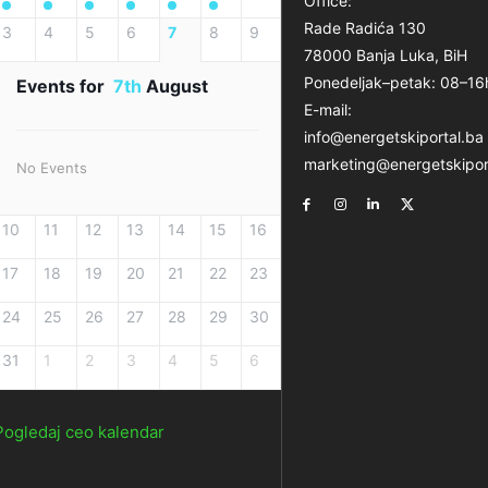
Office:
Rade Radića 130
3
4
5
6
7
8
9
78000 Banja Luka, BiH
Ponedeljak–petak: 08–16
Events for
7th
August
E-mail:
info@energetskiportal.ba
marketing@energetskipor
No Events
10
11
12
13
14
15
16
17
18
19
20
21
22
23
24
25
26
27
28
29
30
31
1
2
3
4
5
6
Pogledaj ceo kalendar