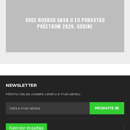
UVOZ RUSKOG GASA U EU PORASTAO
POČETKOM 2026. GODINE
NEWSLETTER
Molimo Vas da unesete validnu e-mail adresu
PRIJAVITE SE
Kalendar događaja