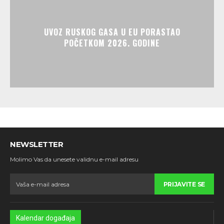
UVOZ RUSKOG GASA U EU PORASTAO
POČETKOM 2026. GODINE
NEWSLETTER
Molimo Vas da unesete validnu e-mail adresu
PRIJAVITE SE
Kalendar događaja