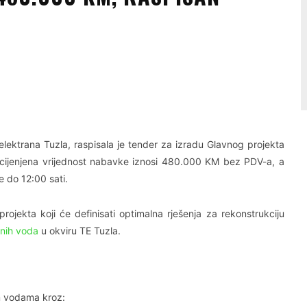
Linkedin
Viber
lektrana Tuzla, raspisala je tender za izradu Glavnog projekta
ocijenjena vrijednost nabavke iznosi 480.000 KM bez PDV-a, a
 do 12:00 sati.
jekta koji će definisati optimalna rješenja za rekonstrukciju
nih voda
u okviru TE Tuzla.
im vodama kroz: