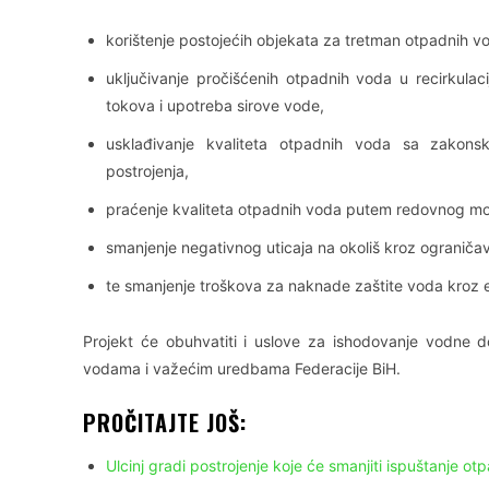
korištenje postojećih objekata za tretman otpadnih v
uključivanje pročišćenih otpadnih voda u recirkulac
tokova i upotreba sirove vode,
usklađivanje kvaliteta otpadnih voda sa zakonsk
postrojenja,
praćenje kvaliteta otpadnih voda putem redovnog mon
smanjenje negativnog uticaja na okoliš kroz ograničav
te smanjenje troškova za naknade zaštite voda kroz 
Projekt će obuhvatiti i uslove za ishodovanje vodne 
vodama i važećim uredbama Federacije BiH.
PROČITAJTE JOŠ:
Ulcinj gradi postrojenje koje će smanjiti ispuštanje o