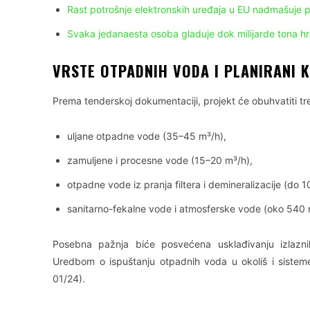
Rast potrošnje elektronskih uređaja u EU nadmašuje p
Svaka jedanaesta osoba gladuje dok milijarde tona h
VRSTE OTPADNIH VODA I PLANIRANI K
Prema tenderskoj dokumentaciji, projekt će obuhvatiti tr
uljane otpadne vode (35–45 m³/h),
zamuljene i procesne vode (15–20 m³/h),
otpadne vode iz pranja filtera i demineralizacije (do 1
sanitarno-fekalne vode i atmosferske vode (oko 540 
Posebna pažnja biće posvećena usklađivanju izlazni
Uredbom o ispuštanju otpadnih voda u okoliš i sisteme
01/24).