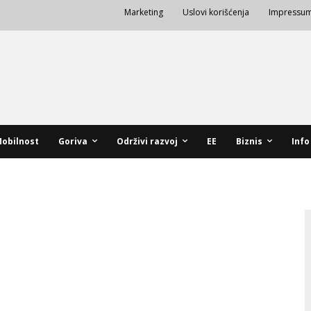
Marketing
Uslovi korišćenja
Impressu
obilnost
Goriva
Održivi razvoj
EE
Biznis
Info