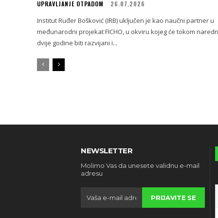
UPRAVLJANJE OTPADOM
26.07.2026
Institut Ruđer Bošković (IRB) uključen je kao naučni partner u
međunarodni projekat FICHO, u okviru kojeg će tokom nared
dvije godine biti razvijani i...
NEWSLETTER
Molimo Vas da unesete validnu e-mail
adresu
PRIJAVITE SE