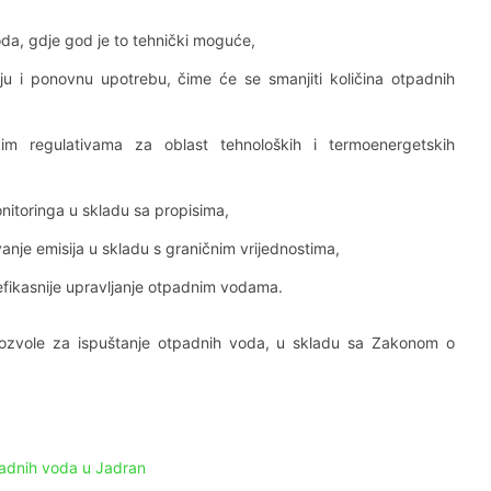
oda, gdje god je to tehnički moguće,
iju i ponovnu upotrebu, čime će se smanjiti količina otpadnih
im regulativama za oblast tehnoloških i termoenergetskih
itoringa u skladu sa propisima,
anje emisija u skladu s graničnim vrijednostima,
efikasnije upravljanje otpadnim vodama.
dozvole za ispuštanje otpadnih voda, u skladu sa Zakonom o
tpadnih voda u Jadran