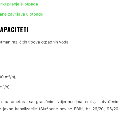
rikupljanje e-otpada
rane završava u otpadu
APACITETI
etman različitih tipova otpadnih voda:
00 m³/h),
m³/h).
h parametara sa graničnim vrijednostima emisija utvrđenim
 javne kanalizacije (Službene novine FBiH, br. 26/20, 96/20,