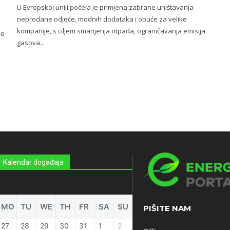
U Evropskoj uniji počela je primjena zabrane uništavanja
neprodane odjeće, modnih dodataka i obuće za velike
kompanije, s ciljem smanjenja otpada, ograničavanja emisija
ne
gasova...
Kalendar događaja
MO
TU
WE
TH
FR
SA
SU
PIŠITE NAM
27
28
29
30
31
1
2